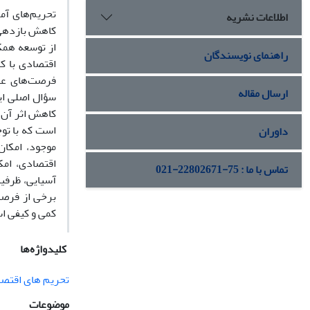
تحریم‌های آمر
اطلاعات نشریه
کاهش بازدهی 
از توسعه همک
راهنمای نویسندگان
اقتصادی با 
فرصت‌های عضو
ارسال مقاله
سؤال اصلی این
کاهش اثر آن‌
است که با تو
داوران
موجود، امکان
اقتصادی، امک
تماس با ما : 75-22802671-021
آسیایی، ظرفی
برخی از فرصت
کمی و کیفی اس
کلیدواژه‌ها
تحریم های اقتص
موضوعات