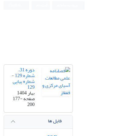
ورود به سامانه
ثبت نام
English
دوره 31،
شماره 129 -
شماره پیاپی
129
بهار 1404
صفحه
177-
200
فایل ها