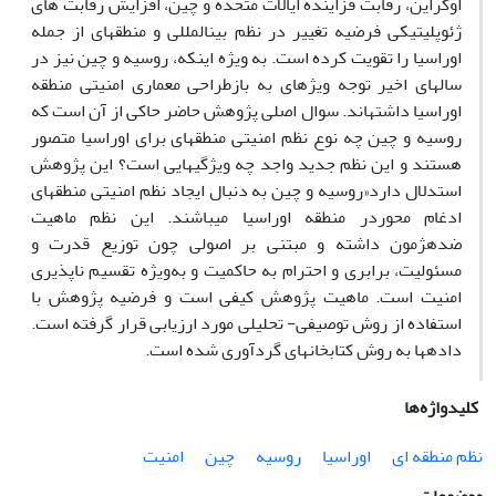
اوکراین، رقابت فزاینده ایالات‌ متحده و چین، افزایش رقابت‎ های
ژئوپلیتیکی فرضیه تغییر در نظم بین‏المللی و منطقه‎ای از جمله
اوراسیا را تقویت کرده است. به ویژه اینکه، روسیه و چین نیز در
سال‎های اخیر توجه ویژه‏ای به بازطراحی معماری امنیتی منطقه
اوراسیا داشته‎اند. سوال اصلی پژوهش حاضر حاکی از آن است که
روسیه و چین چه نوع نظم امنیتی منطقه‏ای برای اوراسیا متصور
هستند و این نظم جدید واجد چه ویژگی‏هایی است؟ این پژوهش
استدلال دارد«روسیه و چین به دنبال ایجاد نظم امنیتی منطقه‏ای
ادغام محوردر منطقه اوراسیا می‏باشند. این نظم ماهیت
ضدهژمون داشته و مبتنی بر اصولی چون توزیع قدرت و
مسئولیت، برابری و احترام به حاکمیت و به‌ویژه تقسیم ناپذیری
امنیت است. ماهیت پژوهش کیفی است و فرضیه پژوهش با
استفاده از روش توصیفی- تحلیلی مورد ارزیابی قرار گرفته است.
داده‏ها به روش کتابخانه‎‎ای گرد‏آوری شده است.
کلیدواژه‌ها
نظم منطقه ‏ای
اوراسیا
روسیه
چین
امنیت