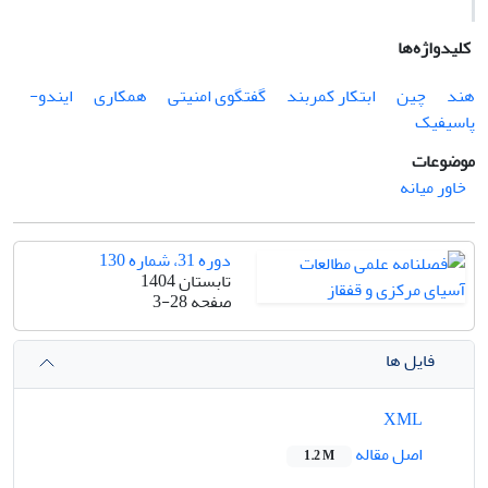
کلیدواژه‌ها
هند
چین
ابتکار کمربند
گفتگوی امنیتی
همکاری
ایندو-
پاسیفیک
موضوعات
خاور میانه
دوره 31، شماره 130
تابستان 1404
صفحه
3-28
فایل ها
XML
اصل مقاله
1.2 M