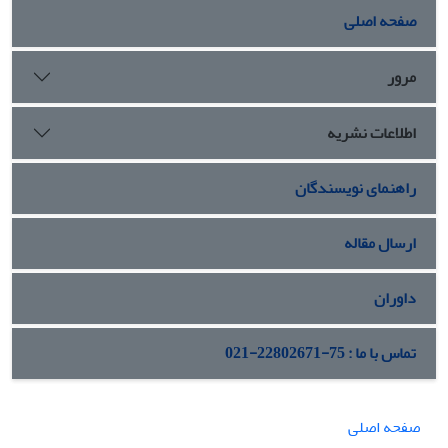
صفحه اصلی
مرور
اطلاعات نشریه
راهنمای نویسندگان
ارسال مقاله
داوران
تماس با ما : 75-22802671-021
صفحه اصلی