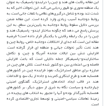
این مقاله رقابت های هند و چین را درایندو-پاسیفیک به عنوان
یک منطقه محوری نو ظهور ردیابی می کند. این تحولات اخیر که به
شدت تند بوده و شامل درگیری‌های نظامی با تلفات جانی است، به
روابط دوجانبه آسیب زیادی وارد کرده است. این مقاله ضمن
بررسی دلایل سقوط روابط دوجانبه به پایین‌ترین سطح، به این
پرسش پاسخ می دهد که چگونه ساختار ایندو- پاسیفیک هند و
چین را در یک رابطه رقابتی با یکدیگر قرار داده است؟ فرضیه
مقاله این است که جدای از اختلافات دوجانبه خاص، روابط چین و
هند تحت تأثیر تحولات جهانی و منطقه ای قرار گرفته است.
افزایش تنش بین ایالات متحده آمریکا و چین، و تکامل
ساختارایندو-پاسیفیکاز جمله دلایلی است که باعث افزایش
فاصله و بی اعتمادی بین دو کشور شده است. تلاش های چین در
مبارزه برای مناطق استراتژیک، نفوذ فزاینده چین در کشورهای
همسایه هند و طرح ابتکاری کمربند و جاده از یک سو، و اقدامات
هند در قالب ایجاد اتحادهای استراتژیک، گفتگوی امنیتی
چهارجانبه و سیاست نگاه به شرق از سوی دیگر، بر کشورهای
همسایه تأثیرگذار بوده و آنها را مجبور به انتخاب ‌های پیچیده در
زمینة تعاملات سیاسی-امنیتی و توسعة تجاری-اقتصادی کرده
است.