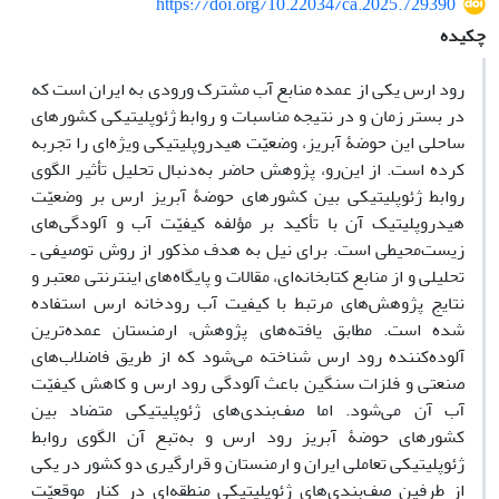
https://doi.org/10.22034/ca.2025.729390
چکیده
رود ارس یکی از عمده منابع آب مشترک ورودی به ایران است که
در بستر زمان و در نتیجه‌ مناسبات و روابط ژئوپلیتیکی کشورهای
ساحلی این حوضۀ ‌آبریز، وضعیّت هیدروپلیتیکی ویژه‌ای را تجربه
کرده است. از ‌این‌رو، پژوهش حاضر به‌دنبال تحلیل تأثیر الگوی
روابط ژئوپلیتیکی بین کشورهای حوضۀ‌ ‌آبریز ارس بر وضعیّت
هیدروپلیتیک آن با تأکید بر مؤلفه‌ کیفیّت آب و آلودگی‌های
زیست‌محیطی است. برای نیل به هدف مذکور از روش توصیفی ـ
تحلیلی و از منابع کتابخانه‌ای، مقالات و پایگاه‌های اینترنتی معتبر و
نتایج پژوهش‌های مرتبط با کیفیت آب رودخانه‌ ارس استفاده
شده است. مطابق یافته‌های پژوهش، ارمنستان عمده‌ترین
آلوده‌کننده‌ رود ارس شناخته می‌شود که از طریق فاضلاب‌های
صنعتی و فلزات سنگین باعث آلودگی رود ارس و کاهش کیفیّت
آب آن می‌شود. اما صف‌بندی‌های ژئوپلیتیکی متضاد بین
کشورهای حوضۀ‌ ‌آبریز رود ارس و به‌تبع آن الگوی روابط
ژئوپلیتیکی تعاملی ایران و ارمنستان و قرارگیری دو کشور در یکی
از طرفین صف‌بندی‌های ژئوپلیتیکی منطقه‌ای در کنار موقعیّت