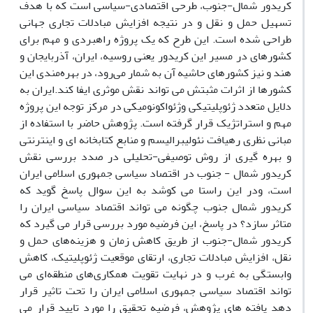
کریدور شمال-جنوب،‌ طرحی اقتصادی-سیاسی است که با هدف
تسهیل حمل و نقل و در نتیجه افزایش مبادلات تجاری جهانی
طراحی شده است. این طرح که یک پروژه راهبردی و مهم برای
کشورهای در مسیر این کریدور یعنی روسیه، ایران، آذربایجان و
هند و نیز کشورهای حاشیه آن به شمار می‌رود، در بهره‌مندی این
کشورها از اثرات مثبتش می تواند نقش موثری ایفا کند.ایران به
دلایل متعدد ژئوپلیتیکی وژئواکونومیکی در مرکز توجه این پروژه
مهم و استراتژیک قرار گرفته است. پژوهش حاضر با استفاده از
مبانی نظری رهیافت نئولیبرالیسم و منابع کتابخانه ای و اینترنتی
و بهره گیری از روش توصیفی-تحلیلی در صدد بررسی نقش
کریدور شمال - جنوب در اقتصاد سیاسی جمهوری اسلامی ایران
است، ودر این راستا می کوشد به این سوال پاسخ گوید که
کریدور شمال جنوب چگونه می تواند اقتصاد سیاسی ایران را
متاثر سازد؟ در پاسخ، این فرضیه مورد بررسی قرار می گیرد که
کریدور شمال-جنوب از طریق کاهش زمان و هزینه‌های حمل و
نقل، افزایش مبادلات تجاری، ارتقای موقعیت ژئوپلیتیک، کاهش
وابستگی به غرب و در نهایت تقویت همکاری‌های منطقه‌ای می
تواند اقتصاد سیاسی جمهوری اسلامی ایران را تحت تاثیر قرار
دهد یافته های پژوهش، فرضیه تحقیق را مورد تایید قرار می