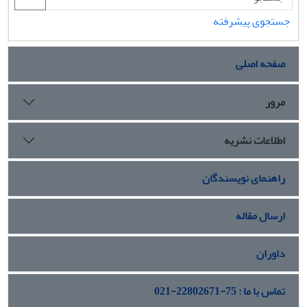
جستجوی پیشرفته
صفحه اصلی
مرور
اطلاعات نشریه
راهنمای نویسندگان
ارسال مقاله
داوران
تماس با ما : 75-22802671-021