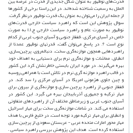
قدرت‌های نوظهور به عنوان شکل جدیدی از قدرت‌ در عرصه بین
الملل به رسمیت شناخته شده‌اند. در این راستا برخی از کشورها
از جمله ایران را می‌توان به عنوان یک قدرت نوظهور درنظر گرفت.
سوال پژوهش این است که راهبرد سیاست خارجی قدرت‌های
نوظهور به صورت عام و راهبرد سیاست خارجی ج.ا.ا به صورت
خاص در آسیای مرکزی – قفقاز جنوبی و آسیای جنوب غربی از کدام
نوع است ؟. در پاسخ می‌توان گفت، قدرت‎های نوظهور عمدتا از
راهبردهایی همچون موازنه‌گری سخت، دنباله‌روی، پرچین‌سازی،
انطباق، مماشات و موازنه‌گری نرم برای دستیابی به اهداف خود
بهره می‌گیرند. در مورد ایران بایستی خاطرنشان کرد این کشور
در قالب راهبرد موازنه گری نرم در تلاش است با همراهی روسیه
و چین جلوی هژمونی امریکا در آسیای مرکزی را سد کند. در
قفقاز جنوبی از راهبرد پرچین سازی و موازنه‌گری از بیرون برای
مهار ترکیه و جمهوری آذرباییجان بهره می گیرد. این کشور در
آسیای جنوب غربی و زیرمناطق مختلف آن از راهبردهای متفاوتی
استفاده می کند. در شامات موازنه‌گری سخت برای مهار اسرائیل
و انطباق برای مهار ترکیه مورد توجه است، در خلیج فارس با هدف
مهار محور امارات متحده عربی - عربستان سعودی از پرچین سازی
استفاده کرده است. هدف این پژوهش بررسی راهبرد سیاسی –