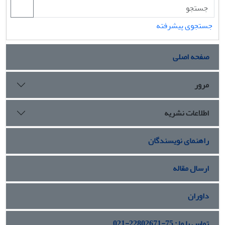
جستجوی پیشرفته
صفحه اصلی
مرور
اطلاعات نشریه
راهنمای نویسندگان
ارسال مقاله
داوران
تماس با ما : 75-22802671-021