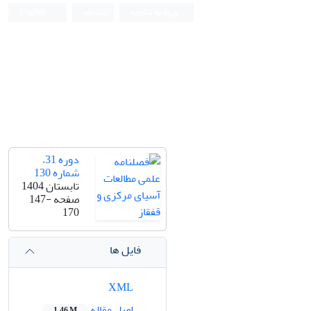
ورود به سامانه
ثبت نام
English
دوره 31،
شماره 130
تابستان 1404
صفحه
147-
170
فایل ها
XML
اصل مقاله
1.46 M