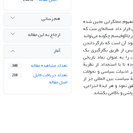
هم رسانی
 مفهوم عملگرایی عجین شده
 قرار داد مساله‌ای ست که
ارجاع به این مقاله
ورچاکوفیسم چگونه می‌تواند
شود آن است که بازگرداندن
شکست در جنگ کریمه 1853 تا 1857و معاهدۀ پاریس از طریق بکارگیری یک
آمار
 را به عنوان نماد تاریخی
 تا با استمداد از نظریۀ
تعداد مشاهده مقاله
340
 ادبیات سیاسی و تحولات
تعداد دریافت فایل
210
ۀ سیاست بین المللی جز از
اصل مقاله
ق نمود و هر ایدۀ انتزاعی،
اشی و ناکامی بکشاند.