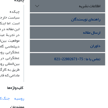
چکیده
اطلاعات نشریه
چیکده
سیاست خارجی 
راهنمای نویسندگان
است. اما این
این مقاله در 
ارسال مقاله
در تجربۀ عین
داوران
دیپلماسی گام
عملگرایی روس
عملگرایی در 
تماس با ما : 75-22802671-021
بین‌المللی ر
طریق به کارگی
مادامی که قاب
کلیدواژه‌ها
روسیه
جنگ کر
موضوعات