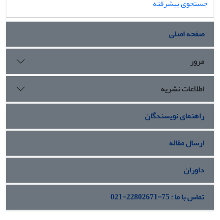
جستجوی پیشرفته
صفحه اصلی
مرور
اطلاعات نشریه
راهنمای نویسندگان
ارسال مقاله
داوران
تماس با ما : 75-22802671-021