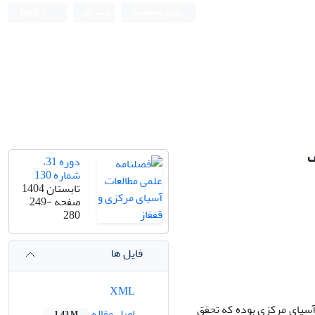
ورود به سامانه
ثبت نام
English
ف
دوره 31،
شماره 130
تابستان 1404
صفحه
249-
280
فایل ها
XML
سیای مرکزی بوده که تحقق
اصل مقاله
1.43 M