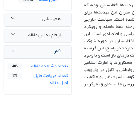
هدیدها افغانستان بوده، که
 میزان این تهدیدها برای
هم رسانی
ن شده است. سیاست خارجی
بال افغانستان شامل دو مرحله می‌شود؛ مرحله اول (1991-2016)، مرحله حفظ فاصله و رویکرد
 مرحله توسعه روابط سیاسی و اقتصادی است. این
ارجاع به این مقاله
فغانستان در دوره شوکت
ارد؟ در پاسخ، این فرضیه
آمار
 درهای باز است و با وجود
همکاری‌ها با امارت اسلامی
تعداد مشاهده مقاله
405
وابطش با کابل در چارچوب
تعداد دریافت فایل
حکومت اشرف غنی و حاکمیت
171
اصل مقاله
ررسی مقایسه‌ای و تمرکز بر