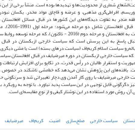
حت‌الشعاع شماری از محدودیت‌ها و تهدیدها بوده است. منشأ برخی از این ت
روریسم، افراطی‌گری مذهبی، و عرضه و قاچاق مواد مخدر. یکسان نبودن
قه منجر به تفاوت دیدگاه‌های این کشورها در قبال مسائل افغانستا
ازبکستان در ق
محتاطانه نسبت به افغانستان و مرحله دوم (2016 - تاکنون)، که
بال پاسخ به این پرسش است که سیاست خارجی ازبکستان در قبال ا
اله‌رو سیاست اسلام کریم‌اف (سیاست درهای بسته) است یا مشی دیگری د
که سیاست خارجی ازبکستان در دوره میرضیایف در قبال افغانستان سیاست
وریت و استقرار طالبان در رأس قدرت، در تکاپو برای افزایش ارتباطات و 
ت. یافته‌های این پژوهش نشان می‌دهد که خط‌مشی تاشکند در خصوص ر
 خارجی میرضیایف با روی کار آمدن وی دچار تغییراتی شد و سرنگونی 
نیز دگرگونی‌ قابل توجهی در این سیاست پدید نیاورد. با توجه به رویکرد ب
آن، روش مورد استفاده در این نوشتار کیفی و از نوع مقایسه‌ای است.
نستان
سیاست خارجی
صلح‌سازی
امنیت
کریم‌اف
میرضیایف