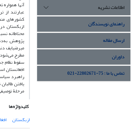
آنها همواره ت
اطلاعات نشریه
عبارتند از ت
کشورهای منط
راهنمای نویسندگان
ارسال مقاله
پژوهش به‌دن
میرضیایف دنب
مطرح می‌شود 
داوران
سقوط نظام جمه
افغانستان اس
تماس با ما : 75-22802671-021
راهبرد سیاست
یافتن طالبان 
مرحلۀ توصیفی 
کلیدواژه‌ها
ازبکستان
افغا