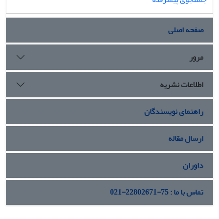
صفحه اصلی
مرور
اطلاعات نشریه
راهنمای نویسندگان
ارسال مقاله
داوران
تماس با ما : 75-22802671-021