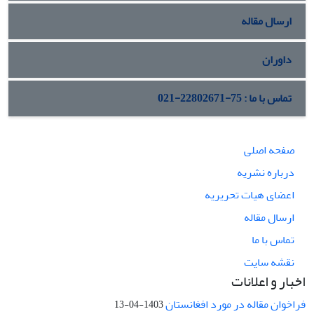
ارسال مقاله
داوران
تماس با ما : 75-22802671-021
صفحه اصلی
درباره نشریه
اعضای هیات تحریریه
ارسال مقاله
تماس با ما
نقشه سایت
اخبار و اعلانات
فراخوان مقاله در مورد افغانستان
1403-04-13