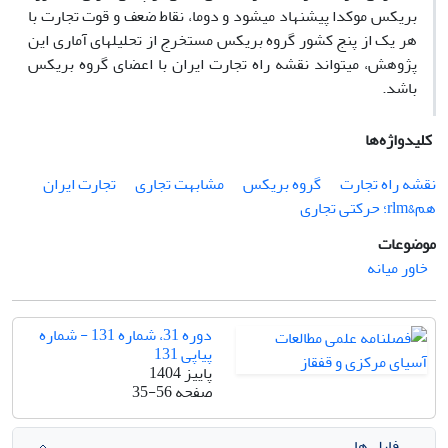
بریکس موکدا پیشنهاد می‏شود و دوما، نقاط ضعف و قوت تجارت با
هر یک از پنج کشور گروه بریکس مستخرج از تحلیل‏های آماری این
پژوهش، می‏تواند نقشه راه تجارت ایران با اعضای گروه بریکس
باشد.
کلیدواژه‌ها
نقشه راه تجارت
گروه بریکس
مشابهت تجاری
تجارت ایران
هم&‌rlm؛ حرکتی تجاری
موضوعات
خاور میانه
دوره 31، شماره 131 - شماره
پیاپی 131
پاییز 1404
صفحه
35-56
فایل ها