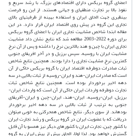
اعضای گروه بریکس دارای اقتصادهای بزرگ، با رشد سریع و
نفوذ بالا بر تجارت منطقه‏ای و جهانی هستند. از این رو فرصت
بی‏نظیری جهت الحاق ایران و استفاده بهینه از ظرفیت‏های بالای
تجاری این گروه در پیش روی اقتصاد ایران قرار دارد. در این
مقاله ابتدا شاخص مشابهت تجاری ایران با اعضای گروه بریکس
برای دوره 2022-2003 مطالعه شد که نتایج نشان داد مشابهت
تجاری ایران با چین و هند بالاترین نرخ را داشته و پس از آن نرخ
مشابهت ایران با روسیه، سپس برزیل و در آخر افریقای جنوبی
کمترین نرخ مشابهت تجاری را دارا بودند. همچنین نتایج شاخص
ثبات صادرات دوطرفه اقتصاد ایران با گروه بریکس حاکی از آن
است که صادرات ایران-هند و ایران-روسیه از ثبات بالایی در سه
دهه اخیر برخوردار بوده است. همچنین نتایج شاخص ثبات
تجارت دوطرفه واردات ایران حاکی از آن است که واردات ایران-
برزیل، ایران-روسیه، ایران-هند، ایران-چین و ایران-آفریقای
جنوبی به ترتیب از ثبات بالایی در سه دهه اخیر برخوردار
بوده‏اند. از سوی دیگر، نتایج شاخص هم‏حرکتی به خوبی می‏توان
دریافت که با عضویت ایران در گروه بریکس و رشد تجارت ایران
با کشور چین، تجارت ایران با کشورهای دیگر نیز همسو با آن قابل
گسترش خواهد بود. لذا اولا، الحاق بیش از پیش ایران به گروه