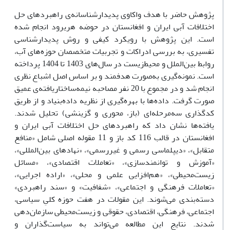
پژوهش حاضر با هدف واکاوی پدیدارشناسانه‌ی راهبردهای حل
اختلافات آبی ایران و افغانستان در حوضه هریرود انجام شده
است. این پژوهش با رویکرد کیفی و روش پدیدارشناسی
تفسیری، به بررسی ادراکات و تجربیات متخصصان حوزه‌های آب،
روابط بین‌الملل و محیط‌زیست در سال‌های 1403 تا 1404 پرداخته
است. نمونه‌گیری به‌صورت هدفمند و بر اساس اصل اشباع نظری
انجام شد و در مجموع با 20 نفر مصاحبه نیمه‌ساختاریافته‌ی عمیق
صورت گرفت. داده‌ها با بهره‌گیری از نظریه داده‌بنیاد و از طریق
کدگذاری سه‌مرحله‌ای (باز، محوری و گزینشی) تحلیل شدند.
یافته‌ها نشان داد که راهبردهای حل اختلافات آبی ایران و
افغانستان در قالب 116 کد باز و 11 مقوله اصلی شامل «منافع
متقابل»، «دیپلماسی رسمی و غیررسمی»، «نهادهای بین‌المللی»،
«آموزش و توانمندسازی»، «تعاملات اقتصادی»، «مسائل
زیست‌محیطی»، «هم‌افزایی علمی و محلی»، «اراده اجرایی»،
«تعاملات فرهنگی و اجتماعی»، «شفافیت» و «سند راهبردی»
دسته‌بندی می‌شوند. این مقولات در هفت حوزه کلیِ سیاسی،
اجتماعی، فرهنگی، اقتصادی، حقوقی و زیست‌محیطی سازمان‌دهی
شدند. نتایج این مطالعه می‌تواند به سیاست‌گذاران و