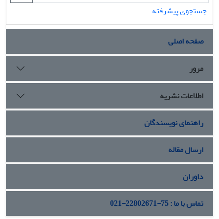
جستجوی پیشرفته
صفحه اصلی
مرور
اطلاعات نشریه
راهنمای نویسندگان
ارسال مقاله
داوران
تماس با ما : 75-22802671-021