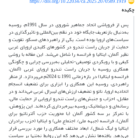
https://doi.org/10.22034/ca.2025.2070589.1919
چکیده
پس از فروپاشی اتحاد جماهیر شوروی در سال 1991م، روسیه
به‌دنبال بازتعریف جایگاه خود در نظم بین‌المللی و تاثیرگذاری در
سیاست‌های اروپا بوده است. یکی از راهبردهای مسکو، تقویت و
حمایت از جریان راست تندرو در کشورهای کلیدی اروپای غربی
نظیر آلمان، ایتالیا و فرانسه را شامل می‌شد. این مقاله با روشی
کیفی و با رویکردی توصیفی-تحلیلی به‌بررسی چرایی و چگونگی
همکاری روسیه با جریان راست تندرو اروپای غربی (آلمان،
فرانسه و ایتالیا) در بازه زمانی 1991 تا 2024م می‌پردازد. از منظر
راهبردی، روسیه این همکاری را ابزاری برای تضعیف انسجام
اتحادیه اروپا، ناتو و تضعیف ارزش‌های لیبرال غربی می‌داند و در
مقابل، احزاب و جنبش‌های راست تندرو اروپایی از حمایت مالی،
رسانه‌ای و دیپلماتیک روسیه بهره‌برداری کرده‌اند. این پژوهش،
با تمرکز بر سه کشور آلمان (با محوریت حزب آلترناتیو برای
آلمان)، فرانسه (جبهه ملی/ اجتماع ملی) و ایتالیا (حزب برادران
ایتالیا و لیگ شمال)، ابعاد مختلف همکاری را مورد بررسی قرار
می‌دهد. یافته‌ها نشان می‌دهد که این روابط نه‌تنها بر سیاست