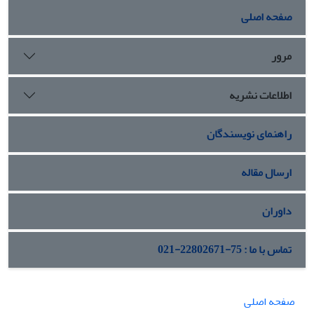
صفحه اصلی
مرور
اطلاعات نشریه
راهنمای نویسندگان
ارسال مقاله
داوران
تماس با ما : 75-22802671-021
صفحه اصلی