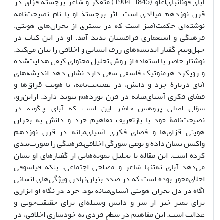
آبای قونانبای‌اغلو (1845ــ‌1904) متفکر و شاعر برجستۀ قزاق در
قرن نوزدهم میلادی است. اثر برجستۀ او با نام نصیحت‌نامه
نوشته‌ای حکمت‌آمیز است که در بستری از بحران‌های هویتی،
فرهنگی و استعماری قزاقستان پدید آمد. او در این کتاب در
چهل‌و‌پنج گفتار اندیشه‌های ژرف انسانی و اخلاقی را بیان می‌کند.
نوشتار حاضر با استفاده از روش تحلیل محتوای کیفی هدایت‌شده
و رویکرد هرمنوتیک فلسفی سعی دارد نشان دهد اندیشه‌های
آبای دربارۀ خِرَد و دانش، در نصیحت‌نامه، با هویت قزاق‌ها و
فضای فکری آسیای‌میانه در قرن نوزدهم پیوند دارد. ازاین‌رو،
سؤال اصلی پژوهش حاضر این است که آبای چگونه در
نصیحت‌نامۀ خود با بازتعریف مفاهیم خرد و دانش به بحران
هویتی قزاق‌ها و فضای فکری آسیای‌میانه در قرن نوزدهم
واکنش نشان داده و نوعی سوژگی اخلاقی‌ـ‌فرهنگی را صورت‌بندی
کرده است. این مقاله با تحلیل نمونه‌هایی از گفتارهای او نشان
می‌دهد آبای نه‌تنها شاعر و مصلحی اجتماعی، بلکه فیلسوفی
اخلاق‌محور بوده است که در صدد بنیان‌نهادن ویژگی‌هایِ انسانی
آگاه در دل بحران هویتی آسیای‌میانه بود. خرد در نگاه او ابزاری
برای تمیز خیر از شر و دانش وسیله‌ای برای حقیقت‌جویی و
عدالت است. این مفاهیم در سطح فردی به خودسازی اخلاقی، در