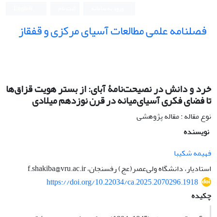
ورود به سامانه
ثبت نام
English
فصلنامه علمی مطالعات آسیای مرکزی و قفقاز
خرد و دانش در نصیحت‌نامۀ آبای: از بستر هویت قزاق‌ها
تا فضای فکری آسیای‌میانه در قرن نوزدهم میلادی
نوع مقاله : مقاله پژوهشی
نویسنده
فهیمه شکیبا
استادیار، دانشگاه ولی‌عصر(عج) رفسنجان، f.shakiba@vru.ac.ir
https://doi.org/10.22034/ca.2025.2070296.1918
چکیده