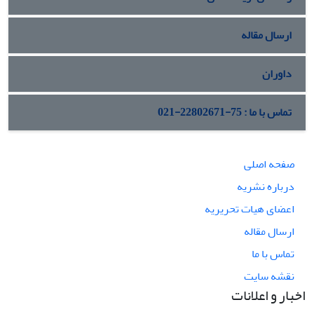
ارسال مقاله
داوران
تماس با ما : 75-22802671-021
صفحه اصلی
درباره نشریه
اعضای هیات تحریریه
ارسال مقاله
تماس با ما
نقشه سایت
اخبار و اعلانات