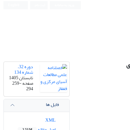
ورود به سامانه
ثبت نام
English
ی
دوره 32،
شماره 134
تابستان 1405
صفحه
259-
294
فایل ها
XML
اصل مقاله
2.53 M