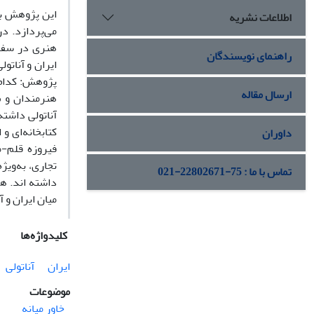
این پژوهش به
اطلاعات نشریه
می‌پردازد. در
هنری در سفا
راهنمای نویسندگان
ایران و آناتو
پژوهش: کدام 
ارسال مقاله
هنرمندان و ص
آناتولی داشت
کتابخانه‌ای و
داوران
فیروزه قلم-م
تجاری، به‌ویژ
تماس با ما : 75-22802671-021
داشته اند. ه
میان ایران و آ
کلیدواژه‌ها
ایران
آناتولی
موضوعات
خاور میانه