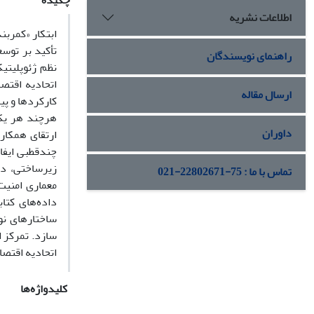
چکیده
اطلاعات نشریه
ابتکار «کمربن
تأکید بر توسع
راهنمای نویسندگان
نظم ژئوپلیتی
اتحادیه اقتص
ارسال مقاله
کارکردها و پی
هرچند هر یک 
داوران
ارتقای همکار
چندقطبی ایفا
زیرساختی، درب
تماس با ما : 75-22802671-021
معماری امنیت
داده‌های کتاب
ساختارهای نو
سازد. تمرکز 
اتحادیه اقتصا
کلیدواژه‌ها