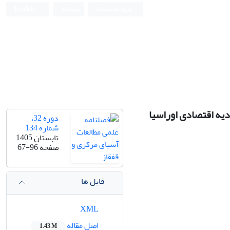
ورود به سامانه
ثبت نام
English
دیه اقتصادی اوراسیا
دوره 32،
شماره 134
تابستان 1405
صفحه
67-96
فایل ها
XML
اصل مقاله
1.43 M