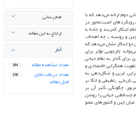
انی دوم ارائه می‌دهد که با
هم رسانی
ی رویکردهای امنیت‌محور در
 ابتکار کمربند و جاده با
ارجاع به این مقاله
چین و روسیه ــ چه اهداف،
ن دو ابتکار نشان می‌دهد که
آمار
تواند چارچوبی مؤثر برای
ی برای گذار به نظم جهانی
تعداد مشاهده مقاله
 تقویت همگرایی اقتصادی و
184
ه‌گرایی غربی و شکل‌دهی به
تعداد دریافت فایل
258
تاریخی _تطبیقی و اتکا بر
اصل مقاله
مزبور، چگونگی تأثیر آن بر
م چندقطبی جهانی را روشن
ه میان چین و کشورهای عضو