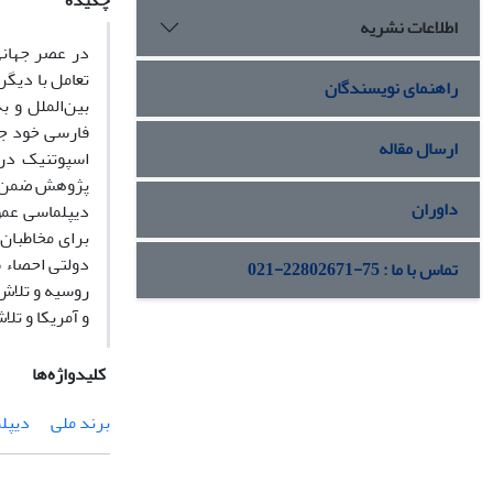
چکیده
اطلاعات نشریه
در عصر جهانی
تعامل با دیگر
راهنمای نویسندگان
بین‌الملل و ب
فارسی خود جذ
ارسال مقاله
اسپوتنیک در 
پژوهش ضمن اس
داوران
دیپلماسی عمو
دولتی احصاء 
تماس با ما : 75-22802671-021
روسیه و تلاش
و آمریکا و تل
کلیدواژه‌ها
برند ملی
دیپل