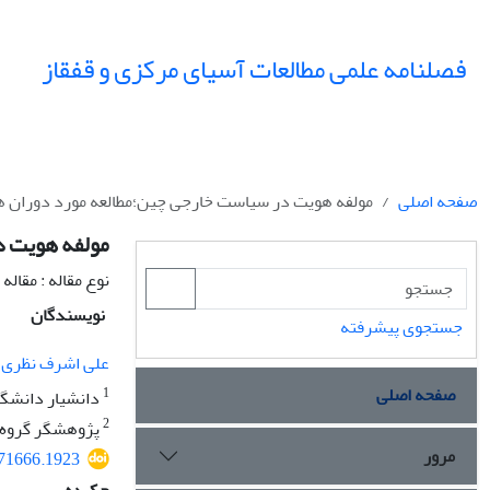
فصلنامه علمی مطالعات آسیای مرکزی و قفقاز
صفحه اصلی
مولفه هویت در سیاست خارجی چین؛مطالعه مورد دوران ه
مولفه هویت د
نوع مقاله : مقال
نویسندگان
جستجوی پیشرفته
علی اشرف نظری
صفحه اصلی
1
دانشیار دانشگا
2
پژوهشگر گروه ک
مرور
071666.1923