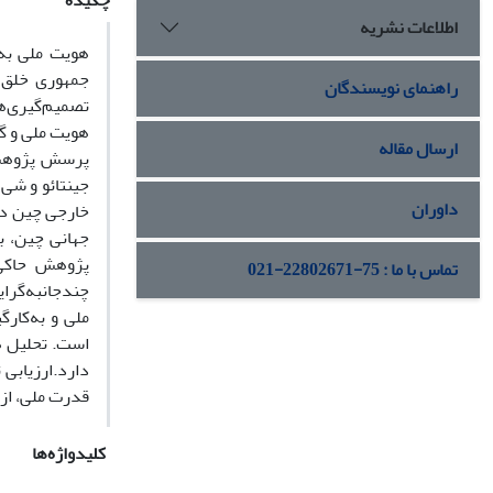
چکیده
اطلاعات نشریه
هویت ملی به‌
جمهوری خلق چ
راهنمای نویسندگان
تصمیم‌گیری‌ه
هویت ملی و گ
ارسال مقاله
پرسش پژوهش 
جینتائو و شی
داوران
خارجی چین در 
جهانی چین، ب
پژوهش حاکی 
تماس با ما : 75-22802671-021
چندجانبه‌گرای
ملی و به‌کار
است. تحلیل ه
دارد.ارزیابی 
قدرت ملی، از
کلیدواژه‌ها