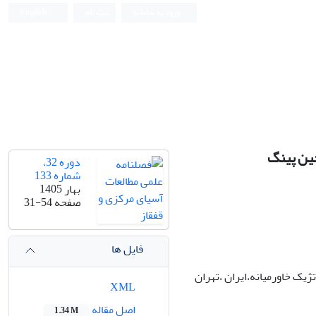
ورود به سامانه
ثبت نام
English
ین پینگ
دوره 32،
شماره 133
بهار 1405
صفحه
31-54
فایل ها
ک خاورمیانه،ایران ،تهران
XML
اصل مقاله
1.34 M