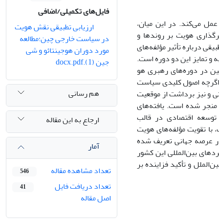
فایل‌های تکمیلی/اضافی
مل می‌کند. در این میان،
ارزیابی تطبیقی نقش هویت
یرگذاری هویت بر روندها و
در سیاست خارجی چین؛مطالعه
ی درباره تأثیر مؤلفه‌های
مورد دوران هوجینتائو و شی
و تمایز این دو دوره است.
جین (1).docx.pdf
 در دوره‌های رهبری هو
 اگرچه اصول کلیدی سیاست
هم رسانی
تی و نیز برداشت از موقعیت
 منجر شده است. یافته‌های
 توسعه اقتصادی در قالب
ارجاع به این مقاله
، با تقویت مؤلفه‌های هویت
در عرصه جهانی تعریف شده
آمار
دهای بین‌المللی این کشور
‌الملل و تأکید فزاینده بر
تعداد مشاهده مقاله
546
تعداد دریافت فایل
41
اصل مقاله