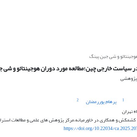
وجینتائو و شی جین پینگ
ر سیاست خارجی چین؛مطالعه مورد دوران هوجینتائو و شی ج
ه پژوهشی
2
1
پرهام پوررمضان
ه تهران
شمکش و همکاری در خاورمیانه،مرکز پژوهش های علمی و مطالعات استراتژی
https://doi.org/10.22034/ca.2025.2