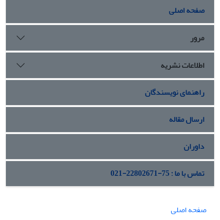
صفحه اصلی
مرور
اطلاعات نشریه
راهنمای نویسندگان
ارسال مقاله
داوران
تماس با ما : 75-22802671-021
صفحه اصلی