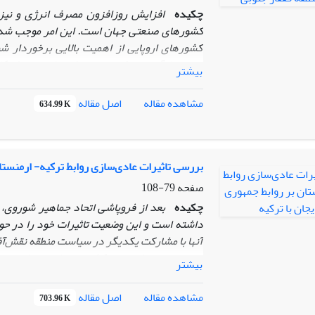
چکیده
افزایش روزافزون مصرف انرژی و نیز
کشورهای صنعتی جهان است. این امر موجب شده ک
کشورهای اروپایی از اهمیت بالایی برخوردار شو
مسیرها، آسیب پذیری خود را در این مسئله کاه
بیشتر
جنوبی شده است؛ اما مشکلات امنیتی در منطقه و 
کرده است.
اتحادیه اروپا برای مقابله با این چال
اصل مقاله
مشاهده مقاله
634.99 K
استراتژی خاصی را تعقیب می‌کند. ما در این مقاله
مواجه می‌سازد، استراتژی امنیت انرژی اروپا در 
اروپا سعی کرده با حمایت از فرایند دموکراسی
فرایند همگرایی و متعاقب آن تقویت ارتباط آنه
بررسی تاثیرات عادی‌سازی روابط ترکیه- ارمنستان
چالش‌های تامین امنیت انرژی خود غلبه کند.
صفحه
79-108
چکیده
بعد از فروپاشی اتحاد جماهیر شوروی، 
داشته است و این وضعیت تاثیرات خود را در حو
آنها با مشارکت یکدیگر در سیاست منطقه نقش‌آفرین
با دوستی و برادری دو کشور همراه بوده است، ع
بیشتر
کرد که حاصل عادی‌سازی روابط ترکیه با ارمنست
قدرت تاثیرگذاری بیشتری در روابط دو دولت همر
اصل مقاله
مشاهده مقاله
703.96 K
عادی‌سازی روابط، تاثیرات جبران‌ناپذیری بر