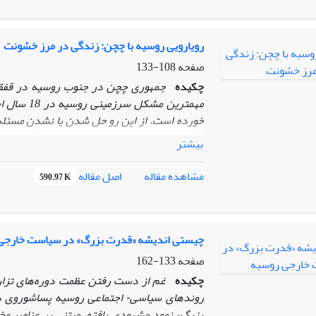
دولتمردان طرفین نبود، شاید تاکنون تبعات حاصل
آذربایجان با ترکیه انجامیده بود. شایان ذکر اس
مناسبات جمهوری آذربایجان با ترکیه را در ارت
رویارویی روسیه با چچن: زندگی در مرز خشونت
ترکیه- ارمنستان بدون حل بحران قره‌باغ بعید 
صفحه
108-133
چکیده
جمهوری چچن در جنوب روسیه در قفقاز
مهمترین م
خورده است. از این رو حل شدن یا نشدن مسئل
دیگر جمهوری‌های مسلمان روسیه، تا الگویی از
بیشتر
موضوع مربوط به دهه‌های اخیر یا حتی سده اخیر،
در این، مقاله پس از نگاهی به پیشینه روابط ع
اصل مقاله
مشاهده مقاله
590.97 K
شوروی بررسی شده است. سپس دلایل و زمینه‌ه
مورد کنکاش قرار گرفته است. پرسش اصلی مقا
دولت روسیه در آن چیست؟ فرضیه پژوهش بیان 
چچن ناشی می‌شود و از سوی دیگر در تاریخ سرز
چیستی اندیشه «قدرت بزرگ» در سیاست خارجی
نبرد با دولت‌های مرکز گرا بوده‌اند، ریشه دارد.
صفحه
133-162
چکیده
غم از دست رفتن عظمت دوره‌های تزاری
روندهای سیاسی
اجتماعی روسیه پساشوروی د
-
بزرگ» نمود مشهودی یافته، مبتنی بر عناصر مختل