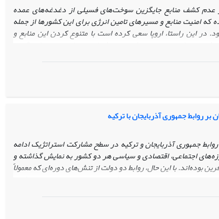
 عدم کشف منابع جایگزین سوخت‌های فسیلی از دغدغه‌های عمده
ه امنیت منابع و مسیرهای تامین انرژی برای این کشورها از جمله
د. در این راستا، اروپا سعی کرده است با متنوع کردن این منابع و
ش دهد این موضوع باعث توجه ویژه اتحادیه اروپا به منطقه قفقاز
همچنین نفوذ روسیه، اتحادیه اروپا را با چالش‌های گوناگونی مواجه
ش‌ها و تامین امنیت انرژی خود از ابزار‌های گوناگونی استفاده می‌نماید و
 سعی خواهیم کرد با مطالعه مسائلی که امنیت انرژی اروپا را با تهدید
منطقه قفقاز جنوبی را بررسی کنیم. این مقاله نشان می‌دهد که اتحادیه
 و آزاد سازی اقتصادی در درون کشورهای منطقه و همچنین حمایت از
ا با ساختار اروپایی، حضور خود را در این منطقه افزایش داده و بر
 بر روابط جمهوری آذربایجان با ترکیه
روابط جمهوری آذربایجان و ترکیه در سطح مشارکت استراتژیک ادامه
زه‌های اجتماعی، اقتصادی و سیاسی هر دو کشور به نمایش گذاشته و
 بوده‌اند. با این حال، روابط دو دولت از تنش‌های دوره‌ای که معمولاً
اری نیست. از جمله می‌توان به تنش اخیر در مناسبات دو دولت اشاره
ان می‌باشد. تنش اخیر در مناسبات طرفین، برخلاف تنش‌های پیشین از
اه بود. این موضوع، به‌رغم تلاش‌های گسترده مقامات دو کشور برای
ای طرفین در برداشته است. به گونه‌ای که اگر درایت و هوشیاری