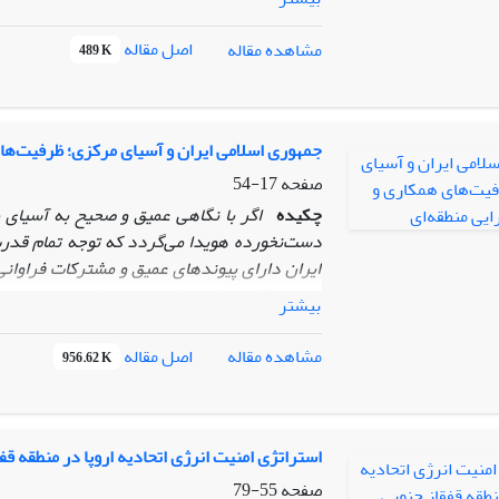
محیط‌ زیست دریای خزر، صرف کنوانسیون مزبور کف
سیستم های نظارتی و پروتکل‌های اجرایی را تدوین 
اصل مقاله
مشاهده مقاله
489 K
کارها و پروتکل‌های پیش بینی شده عملیاتی و لا
دریا عملاً شکل اجرایی به خود نگیرد. مقاله حا
تهران می پردازد.
جمهوری اسلامی ایران و آسیای مرکزی؛ ظرفیت‌ها
صفحه
17-54
چکیده
اگر با نگاهی عمیق و صحیح به آسیای م
دست‌نخورده هویدا می‌گردد که توجه تمام قدرت
ایران دارای پیوندهای عمیق و مشترکات فراوانی 
هم در کشورهای منطقه وجود دارد و همچنین ض
بیشتر
داشته است با این حال هنوز دو طرف موفق به است
در حالی است که مباحثی در منطقه‌ وجود دارند
اصل مقاله
مشاهده مقاله
956.62 K
انرژی و انتقال آن، ترانزیت کالا، نیازهای متقاب
و فرهنگی و ... از جمله مسائل عمده برای کش
اسلامی
ایران را آشکار می‌سازد.
استراتژی امنیت انرژی اتحادیه اروپا در منطقه قف
صفحه
55-79