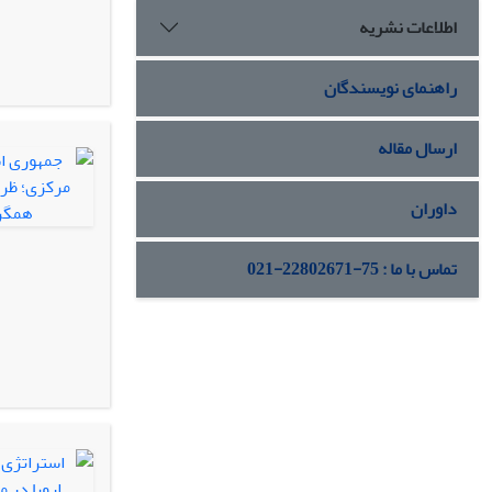
اطلاعات نشریه
راهنمای نویسندگان
ارسال مقاله
داوران
تماس با ما : 75-22802671-021