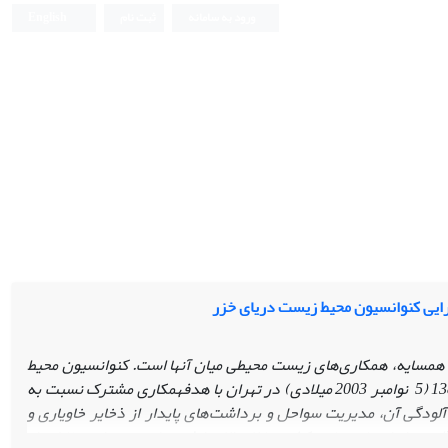
ورود به سامانه
ثبت نام
English
رایی کنوانسیون محیط زیست دریای خزر
 همسایه، همکاری‌های زیست محیطی میان آنها است. کنوانسیون محیط
در تهران با هدف
همکاری مشترک نسبت به
لودگی آن، مدیریت سواحل و برداشت‌های پایدار از ذخایر خاویاری و
غیره به امضا رسید در 21مرداد 1385(اوت2007) پس از امضای تمامی کشورها لازم‌الاجرا شد. ولی به منظور حفاظت از