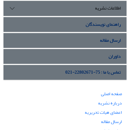
ادراک تهدید و شاخص‌های موردنظر کوهن از ادراک تهدید، یعنی
اطلاعات نشریه
گفتار تصمیم‌سازان و رهبران و واکنش آنها به تهدیدات و نیز
فرایندهای مقابله‌جویانه آنها در برابر درک تهدید، نشان داده
می‌شود که این عامل در این دوره نقشی برجسته و غیرقابل انکار
راهنمای نویسندگان
در شکل‌دهی به سیاست خارجی دو کشور و منازعات رهبران دو
کشور در دو منطقه خاورمیانه و آسیای مرکزی ایفا کرده است.
ارسال مقاله
داوران
تماس با ما : 75-22802671-021
صفحه اصلی
درباره نشریه
اعضای هیات تحریریه
ارسال مقاله