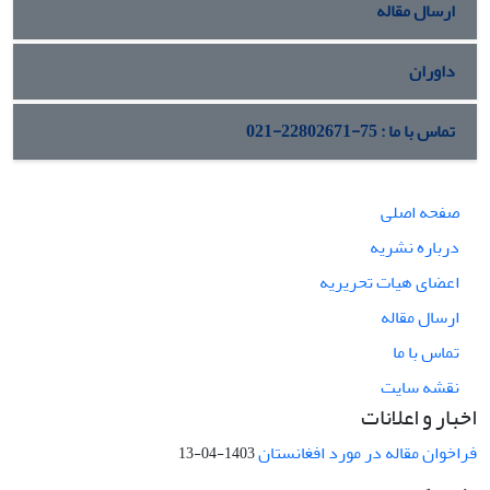
ارسال مقاله
داوران
تماس با ما : 75-22802671-021
صفحه اصلی
درباره نشریه
اعضای هیات تحریریه
ارسال مقاله
تماس با ما
نقشه سایت
اخبار و اعلانات
فراخوان مقاله در مورد افغانستان
1403-04-13