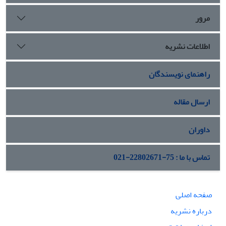
مرور
اطلاعات نشریه
راهنمای نویسندگان
ارسال مقاله
داوران
تماس با ما : 75-22802671-021
صفحه اصلی
درباره نشریه