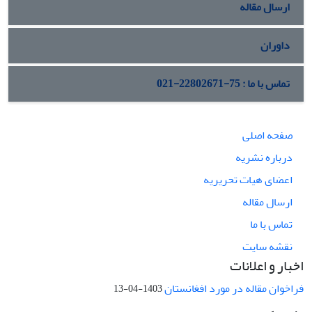
ارسال مقاله
داوران
تماس با ما : 75-22802671-021
صفحه اصلی
درباره نشریه
اعضای هیات تحریریه
ارسال مقاله
تماس با ما
نقشه سایت
اخبار و اعلانات
فراخوان مقاله در مورد افغانستان
1403-04-13