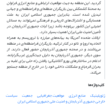
گردید. این منطقه به جهت موقعیت ارتباطی و منابع انرژی فراوان
به صحنة کشمکش بین بازیگران منطقه‌ای و فرامنطقه‌ای و جهانی
تبدیل شده است. بنابراین جمهوری اسلامی ایران به علت
همسایگی و اشتراک‌‌های تاریخی و فرهنگی نمی‌تواند به مسائل
امنیتی این کشور بی‌توجه باشد زیرا ثبات جمهوری آذربایجان در
تأمین امنیت ملی ایران اهمیت بسیار دارد.
ایالات متحده آمریکا به بهانه‌های مبارزه با تروریسم به همراه
اتحادیه اروپا و ناتو در کنار ترکیه، بازیگران فرامنطقه‌ای در منطقه
می‌باشند و در صحنه جمهوری آذربایجان حضور فعال دارند. از
سوی دیگر، جمهوری آذربایجان به دلیل جهت‌گیری‌ غرب‌گرایانه،
ادغام در ساختارهای یورو آتلانتیکی؛
یافتن راه حلی برای غلبه بر
بحران قره‌باغ و مشکلات داخلی خود را در خارج از منطقه جستجو
می‌کند.
کلیدواژه‌ها
ژئوپلیتیک
منابع انرژی
موقعیت جغرافیایی
جمعیت
سیاست
خارجی جمهوری آذربایجان و امنیت ملی جمهوری اسلامی ایران