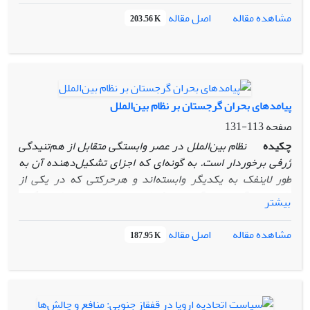
طرف ارائه گردد. در مقاله‌ حاضر نیز تلاش شده است ضمن نگاهی
اصل مقاله
مشاهده مقاله
203.56 K
تحلیلی به روابط پیشین روسیه و اتحادیه اروپا، به مسئله‌ انرژی به
عنوان متغیری تاثیرگذار در آینده‌ مناسبات دو طرف اشاره شود.
پیامدهای بحران گرجستان بر نظام بین‌الملل
صفحه
113-131
چکیده
نظام بین‌الملل در عصر وابستگی متقابل از هم‌تنیدگی
ژرفی برخوردار است. به گونه‌ای که اجزای تشکیل‌دهنده آن به
طور لاینفک به یکدیگر وابسته‌اند و هرحرکتی که در یکی از
واحدهای آن پدید آید‌، در کوتاه‌ترین زمان در نقطه دیگری
بیشتر
منعکس می‌شود. از این‌‌رو است که بحران اوت ٢٠٠٨ در گرجستان‌،
علاوه بر تاثیرات منطقه‌ای‌، به دلیل اهمیت ژئوپلتیکی قفقاز پس از
اصل مقاله
مشاهده مقاله
187.95 K
جنگ سرد و تبدیل منطقه به عرصه رقابت قدرت‌های فرامنطقه‌ای
به سرعت ابعاد بین‌المللی به‌خود گرفت و موجب رویارویی روسیه
و جهان غرب گردید. در این میان به دلیل نزدیکی جغرافیایی ایران
با منطقه قفقاز
، پیامدهای مثبت و منفی این بحران متوجه کشورمان