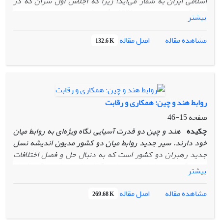
اسلامی ایران به شمار می‌آید؛ زیرا که اجلاس اول سران که در
عشق‌آباد در اردیبهشت 1381 برگزار شد نه تنها نتیجه مشخصی
بیشتر
در پی نداشت بلکه شرایط سیاسی و امنیتی منطقه را به شدت
آشفته کرد. در اجلاس تهران دومین سند سیاسی بین روسای
اصل مقاله
مشاهده مقاله
132.6 K
جمهور کشور‌های ساحلی دریای خزر در یک بند و 25 ماده به
تصویب رسید که می‌توان گفت آینده دریای خزر در ادامه راهی
است که در اجلاس تهران نقشه آن طراحی شده ‌است.
روابط هند و چین: همکاری و رقابت
صفحه
15-46
چکیده
هند و چین دو قدرت آسیایی نگاه ویژه‌ای به روابط میان
خود دارند. سیر جدید روابط میان دو کشور مدیون اندیشه نسل
جدید رهبران دو کشور است که به دنبال حل و فصل اختلافات
کهن برآمدند و روابط جدیدی را پایه‌گذاری کردند که سرآغاز فصل
بیشتر
نوین همکاری استراتژیک دو قدرت آسیایی شد. ظرفیت بالای هند
در زمینه کثرت‌گرایی به عنوان بزرگترین دموکراسی جهان ابزار
اصل مقاله
مشاهده مقاله
269.68 K
قدرتمندی است که در کنار جمعیت زیاد، ظرفیت منابع انسانی و
منابع زیر زمینی و رشد نسبتاً سریع اقتصادی توان رقابت را