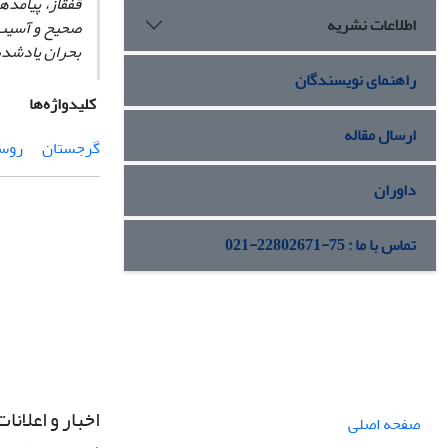
قفقاز
، پیامده
اطلاعات نشریه
صحیح و آسیب
بحران یادشده ب
راهنمای نویسندگان
کلیدواژه‌ها
ارسال مقاله
گرجستان‌
روسی
داوران
تماس با ما : 75-22802671-021
اخبار و اعلانات
صفحه اصلی