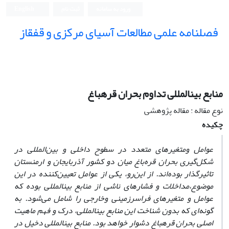
ورود به سامانه
ثبت نام
English
فصلنامه علمی مطالعات آسیای مرکزی و قفقاز
منابع بین‫المللی تداوم بحران قره‫باغ
نوع مقاله : مقاله پژوهشی
چکیده
عوامل و
متغیرهای متعدد در سطوح داخلی و بین‌المللی در
شکل‌گیری‌ بحران قره‌باغ میان دو کشور آذربایجان و ارمنستان
تاثیرگذار بوده‌اند. از این‌رو، یکی از عوامل تعیین‌کننده در این
موضوع،
مداخلات و فشارهای ناشی از منابع بین
المللی بوده که
عوامل و متغیرهای فراسرزمینی و
خارجی را شامل می‌شود. به
گونه‌ای که بدون شناخت این منابع بین
المللی، درک و فهم ماهیت
اصلی بحران قره
باغ دشوار خواهد بود. منابع بین
المللی دخیل در