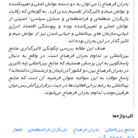
بحران قره
باغ را می توان به دو دسته عوامل اصلی و تعیین
کننده
و عوامل مهم و تاثیرگذار تقسیم بندی کرد. به گونه‌ای که رقابت
بازیگران منطقه
ای و فرا‌منطقه
ای و مسایل سیاسی- امنیتی از
عوامل اصلی و تعیین‌کننده بوده و پیوستگی اقتصاد انرژی
جهانی،
سازمان‌‌
های بین
المللی و جهانی شدن نیز از عوامل مهم و
تاثیر گذار در این بحران بوده اند.
هدف این مقاله بررسی چگونگی تاثیرگذاری منابع
بین‌المللی بر تداوم بحران قره
باغ است. در واقع به دنبال
پاسخگویی به این پرسش هستیم که منابع بین
المللی چه تاثیری
در بحران قره
باغ بین دو کشور آذربایجان و ارمنستان داشته
اند؟
پاسخ موقت به این سوال
به عنوان فرضیه، آن است که منابع
بین
المللی به رغم برخی فعالیت
ها در جهت برقراری‌آتش بس میان
طرفین،
موجب تداوم بحران قره
باغ می‌شوند
.
کلیدواژه‌ها
منابع بین‌المللی
بحران قره‫باغ
بازیگران فرامنطقه‌ای
قفقاز
جنوبی و میانجی‌گری