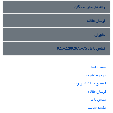
راهنمای نویسندگان
ارسال مقاله
داوران
تماس با ما : 75-22802671-021
صفحه اصلی
درباره نشریه
اعضای هیات تحریریه
ارسال مقاله
تماس با ما
نقشه سایت