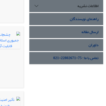
اطلاعات نشریه
راهنمای نویسندگان
ارسال مقاله
داوران
تماس با ما : 75-22802671-021