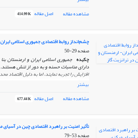
ابزارهای پیشبرد اهداف و منافع ملی ترکیه در
ترکیه برای معرفی این کشور به عنوان «الگوی 
اصل مقاله
مشاهده مقاله
414.99 K
ترکیه در جمهوری‌های آسیای مرکزی است تا بتوا
پردازش بهتر و منسجم‌تر ادراکات آن در قیاس با
چشم‌انداز روابط اقتصادی جمهوری اسلامی ایران- 
صفحه
29-50
چکیده
جمهوری اسلامی ایران و ارمنستان بنا 
دارای مناسبات حسنه و به دور از تنش هستند. 
افزایش را تجربه نمایند، اما به دلیل اقتصاد محد
پاسخگو باشد؛ ولی ارمنستان می‌تواند نقش پل مو
بیشتر
قفقاز، اوکراین و در نهایت اروپای شرقی از طریق 
می‌کند که مشارکت احتمالی جمهوری اسلامی ا
اصل مقاله
مشاهده مقاله
677.44 K
اکراین در عین حال که بر پیچیدگی آن افزوده اس
‌تأثیر امنیت بر راهبرد اقتصادی چین در آسیای 
صفحه
53-79