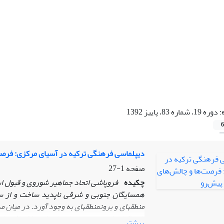
:
دوره 19، شماره 83، پاییز 1392
6
دیپلماسی فرهنگی ترکیه در آسیای مرکزی: فرصت
صفحه
1-27
چکیده
فروپاشی اتحاد جماهیر شوروی و قبول اس
همسایگان جنوبی و شرقی ناپدید ساخت و از سوی دیگر، منطقه حای
منطقه‎ای و برون‎منطقه‎ای به وجود
با ساکنان این جمهوری‌های تازه‌ استقلال‌یافته ا
بیشتر