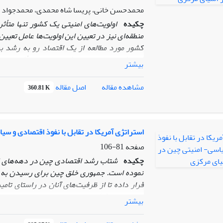
محمدحسن خانی، پریسا شاه محمدی، محمدجواد 
چکیده
اولویت‌های امنیتی یک کشور تنها متأث
منطقه‌ای نیز در تعیین این اولویت‌ها عامل تعیین
کشور مورد مطالعه از یک اقتصاد رو به رشد 
فروپاشی اتحاد جماهیر شوروی، چنین تأثیری را ب
بیشتر
قدرت نوظهور جهانی به شمار می‌رود. این مسأله 
است.
پکن از دهه 90 میلادی نگاه ا
اصل مقاله
مشاهده مقاله
360.81 K
برای ورود دیگر عناصر همگراکننده نیز فراهم شو
به عنوان هدف و هم به عنوان وسیله دستیابی ب
چین در روابط و تعامل نوین با منطقه آسیای مر
اولویت قرار داده است. بر این اساس، مقاله 
استراتژی آمریکا در تقابل با نفوذ اقتصادی و س
اقتصادی امنیت محور را در آسیای مرکزی دنبال م
صفحه
81-106
چکیده
شتاب رشد اقتصادی چین در دهه‌های اخی
نموده است. جمهوری خلق چین برای رسیدن به جای
قرار داده تا از ظرفیت‌های آنان در راستای تام
بیشتر
باعث وقوع تحولات اساسی در این کشورها شد
هژمون‌طلبی ایالات متحده و نفوذ جمهوری خلق چی