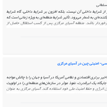
سلطانی
ر از شرایط داخلی آن نیست، بلکه افزون بر شرایط داخلی، گاه شرایط
‌کننده‌ای به شمار می‌رود. تأثیر شرایط منطقه‌ای به ویژه زمانی است که
برخوردار باشد. منطقه آسیای مرکزی پس از کسب استقلال حاصل از
ر اولویت‌های امنیتی چین رقم زد. چین در آسیای مرکزی به عنوان یک
نه صرفاً از بعد اقتصادی، بلکه همچنین از حیث سیاسی و امنیتی نیز
منیتی را برای توسعه روابط با کشورهای آسیای مرکزی دنبال کرده است تا زمینه
د. به نظر می‌رسد، چین با این رویکرد می‌تواند هم به آسیای مرکزی
ه اهداف دیگر استفاده کند.
مقاله حاضر بر این فرضیه تأکید دارد که
کزی امنیت موسُع را در پیش گرفته است و منافع اقتصادی خود را در
پیش‌رو در صدد تبیین این مطلب است که چین، چرا و چگونه راهبرد
یاسی- امنیتی چین در آسیای مرکزی
ی‌کند؟
ر برتری اقتصادی و نظامی آمریکا در آسیا و جهان را با چالش مواجه
گاه یک ابرقدرت، نفوذ موثر در سازمان‌های منطقه‌ای را در اولویت
ین انرژی و حفظ امنیت ملی خود استفاده کند. آسیای مرکزی به عنوان
عقبه استراتژیک چین و خط مقدم مبارزه با تروریسم، پس از سال 2001 عرصه رویارویی دو قدرت بزرگ قرار گرفته که
ه است.
مقاله حاضر کوشیده است با توجه به داده‌های نظری، اهداف
ن در کشورهای آسیای مرکزی را تبیین نماید از این رو، چگونگی مقابله