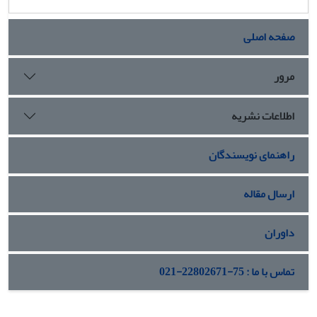
صفحه اصلی
مرور
اطلاعات نشریه
راهنمای نویسندگان
ارسال مقاله
داوران
تماس با ما : 75-22802671-021