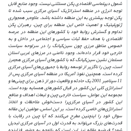
شمول دیپلماسی اقتصادی پکن مستثنی‌ نیست. وجود منابع قابل
توجه انرژی در منطقه استراتژیک آسیای مرکزی سبب شده تا
پکن توجه بیشتری به این منطقه داشته باشد. علاوه‌بر همجواری
ژئوپلیتیک و اهمیت خاص این منطقه برای چین، رهبران پکن
تداوم و گسترش‌ روابط خود با کشورهای این منطقه در عرصه
اقتصادی با هدف حفظ ثبات سیاسی و اجتماعی در داخل و به
خصوص مناطق مرزی چون سین‌کیانگ را در سرلوحه سیاست
خارجی خود قرار داده‌‌اند. وجود ناامنی در مرزهای غربی استان
مسلمان نشین سین‌کیانگ که با کشورهای آسیای مرکزی هم‌مرز
است، چین را ناگزیر از توسعه روابط با جمهوری‌های آسیای مرکزی
کرده است. همچنین نفوذ آمریکا در منطقه آسیای مرکزی پس از
11 سپتامبر 2001 یک حادثه و واقعیت دور از ذهن برای چینی‌ها و
استراتژی کلی این کشور در قبال کشورهای همسایه بوده‌ است.
مجموعه این عوامل، سیاست خارجی چین و تبعات اهداف و منافع
این کشور در آسیای مرکزی
را دست‌خوش ملاحظات و اتخاذ
استراتژی‌های خاصی کرده است.
بر این اساس، مولفین این مقاله
سوال خود را اینچنین مطرح می‌کنند که آیا چین در رقابت با
قدرت‌های بزرگ می‌تواند به قدرت اول در آسیای مرکزی تبدیل
شود؟ فرضیه مقاله نیز این است که باتوجه به حضور فزاینده