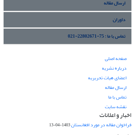
ارسال مقاله
داوران
تماس با ما : 75-22802671-021
صفحه اصلی
درباره نشریه
اعضای هیات تحریریه
ارسال مقاله
تماس با ما
نقشه سایت
اخبار و اعلانات
فراخوان مقاله در مورد افغانستان
1403-04-13