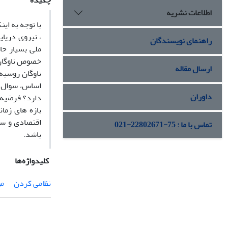
چکیده
اطلاعات نشریه
با توجه به ا
، نیروی دریا
راهنمای نویسندگان
ملی بسیار حا
خصوص ناوگان 
ارسال مقاله
ناوگان روسیه
اساس، سوال ا
داوران
دارد؟ فرضیه 
بازه های زما
اقتصادی و سی
تماس با ما : 75-22802671-021
باشد.
کلیدواژه‌ها
نظامی کردن
مو