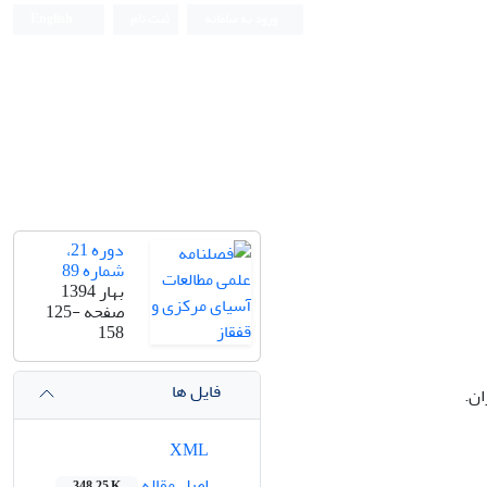
ورود به سامانه
ثبت نام
English
دوره 21،
شماره 89
بهار 1394
صفحه
125-
158
فایل ها
ان.
XML
اصل مقاله
348.25 K