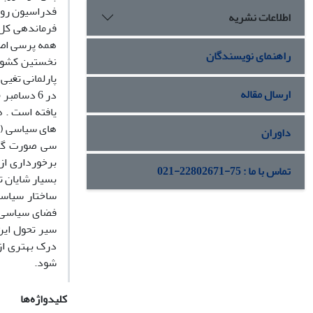
فدراسیون روس
اطلاعات نشریه
فرماندهی کل 
راهنمای نویسندگان
نخستین کشور 
پارلمانی تغیی
ارسال مقاله
داوران
سی صورت گرفت
برخورداری از
تماس با ما : 75-22802671-021
بسیار شایان ت
ساختار سیاسی
فضای سیاسی د
سیر تحول این
درک بهتری از
شود.
کلیدواژه‌ها