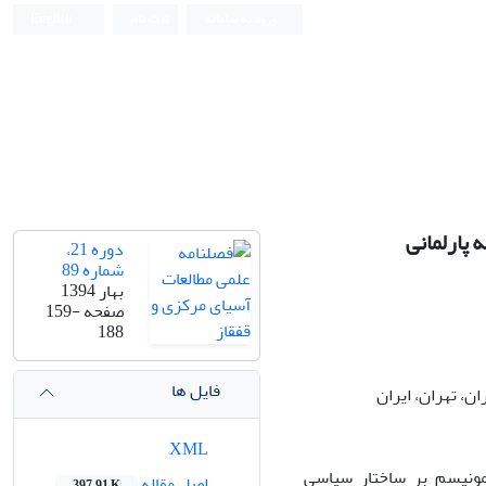
ورود به سامانه
ثبت نام
English
 پارلمانی
دوره 21،
شماره 89
بهار 1394
صفحه
159-
188
فایل ها
ن، تهران، ایران
XML
مونیسم بر ساختار سیاسی
اصل مقاله
397.91 K