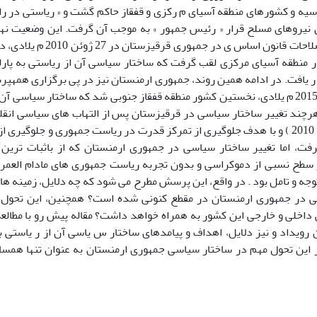
یه و کشورهای منطقه آسیای م رکزی و قفقاز حاکم گشت و « ریاستی در ر
نیروهای مسلح قرار « رئیس جمهور » به موجب آن گرفت. این وضعیت نها
همه پرسی اصلاحات قانون اساس ی
منطقه آسیای مرکزی لقب گرفت که ساختار سیاسی آن از ریاستی به پارلم
 ر یافت. در ادامه همین روند، جمهوری ارمنستان نیز در پی برگزاری همه
در 6 دسامبر 2015 م یلادی، نخستین کشور منطقه قفقاز جنوبی شد که ساختار سیاسی 
های سیاسی ( 2010 ) و با هدف جلوگیری از تمرکز قدرت در ریاست جمهوری و جلوگیری
، اما تغییر ساختار سیاسی در جمهوری ارمنستان که از باثبات ترین 
 سطح نسبی از دموکراسی و بدون تجربه ریاست جمهوری های مادام العمر
وجه و تامل بود . در واقع، این پرسش مطرح می شود که چه دلایل، زمینه ه
 در جمهوری ارمنستان در مقطع کنونی شده است؟ همچنین، این تحول، چه
اخلی و خارجی این کشور به همراه خواهد داشت؟ مقاله پیش رو با مطالعه
 رویداد و نیز دلایل، اهداف و پیامدهای ساختار س یاسی آن از ر یاستی ب
 این تحول مهم در ساختار سیاسی جمهوری ارمنستان به عنوان تنها هم