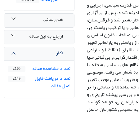
اس قدرت سیاسی، اجرایی و
دینه شده، پس از برگزاری
هم رسانی
 در جمهوری قرقیزستان در 27 ژوئن 2010 م یلادی، دچار تغییر شد و قرقیزستان،
انی و یا ترکیب ریاست ی –
پرسی اصلاحات قانون اساس ی
ارجاع به این مقاله
آن از ریاستی به پارلمانی تغییر
یافته است . هرچند تغییر ساختار سیاسی در قرقیزستان پس از التهاب های سیاسی انقلاب لالهای ( 2005 ) و ناآرامی
آمار
 از اقتدارگرایی و بی ثباتی سیا
نظام های سیاسی منطقه با
تعداد مشاهده مقاله
2,105
 به شمار می رفت، موضوعی
تعداد دریافت فایل
ا و ضرورت هایی موجب تغییر
2,149
اصل مقاله
 پیامدها و نتایجی را بر
 و بررسی پیشنه تاریخ ی و
ه پارلمان ی، خواهد کوشید
سایه مسیحی کشورمان حاصل