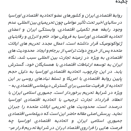
چکیده
روابط اقتصادی ایران و کشورهای عضو اتحادیه اقتصادی اوراسیا
در سال
های اخیر تحت تأثیر عواملی چون تحریم
های بین­ المللی، عدم
وجود رابطه هم­ تکمیلی اقتصادی، وابستگی ایران و اعضای
اتحادیه اقتصادی اوراسیا به فروش مواد خام و انرژی و رقابت­های
ژئواکونومیک قرار داشته است. اعمال مجدد تحریم
های ایالات
متحده پس از خروج دولت ترامپ از برجام و ایجاد محدودیت­ های
اقتصادی به ­ویژه در زمینه تجارت بین ­المللی سبب شد، نگاه
ایران به توسعه ارتباطات اقتصادی با همسایگان خود، گسترش
یابد. در این چارچوب، اتحادیه اقتصادی اوراسیا به ­دلیل حجم
پایین روابط اقتصادی با امریکا و تسلط نهادهای روسی بر این
اتحادیه از ظرفیت مناسبی برای گسترش دیپلماسی اقتصادی به ­
ویژه در شرایط تحریم برخوردار است. جمهوری اسلامی ایران با
انعقاد قرارداد تجارت ترجیحی با اتحادیه اقتصادی اوراسیا
درصدد است، محدودیت
های تحریمی ایالات متحده را جبران
نماید. پرسش اصلی مقاله حاضر این است که دیپلماسی اقتصادی
جمهوری اسلامی ایران و اتحادیه اقتصادی اوراسیا چه
فرصت
هایی را فراروی اقتصاد ایران در شرایط تحریم قرار می­