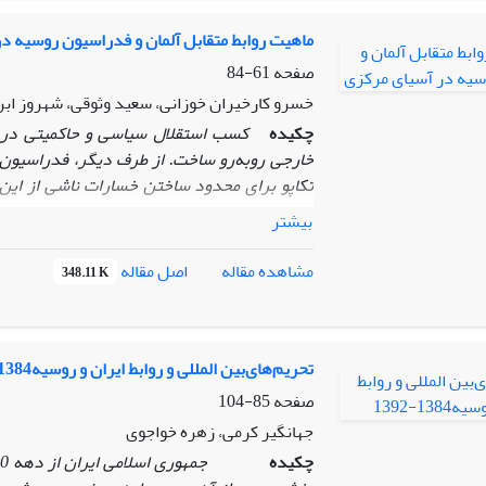
ماهیت روابط متقابل آلمان و فدراسیون روسیه د
صفحه
61-84
خسرو کارخیران خوزانی، سعید وثوقی، شهروز اب
چکیده
کسب استقلال سیاسی و حاکمیتی در پا
خارجی روبه‌رو ساخت. از طرف دیگر، فدراسیون 
تکاپو برای محدود ساختن خسارات ناشی از این
خارجی خود در سطوح منطقه‌ای و جهانی می‌باشد. 
بیشتر
شده پس از پایان نظام دوقطبی و نیز غنی از مناب
و فرا منطقه‌ای تبدیل گردیده است. از این رو، 
اصل مقاله
مشاهده مقاله
348.11 K
مرکزی در اتحاد جماهیر شوروی سابق و همچنین
گسترده‌ای تعریف کرده‌اند که ماهیت روابط و من
اتحاد آلمان دست‌خوش تغییر کرده است
.
بنابر
چارچوب نظری سازه‌انگاری به این سؤال دهد که 
ﺗﺤﺮﯾﻢهایﺑﯿﻦ اﻟﻤﻠﻠﯽ و رواﺑﻂ اﯾﺮان و روﺳﯿﻪ1384-1392
جویانه دارد و یا رقابت جویانه؟ نتایج حاصل از ا
صفحه
85-104
خود و فقدان اطمینان میان دو طرف از ماهیتی ه
جهانگیر کرمی، زهره خواجوی
اولویت‌های تجاری، اقتصادی و انرژی هسته اصلی 
چکیده