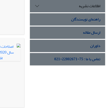
اطلاعات نشریه
راهنمای نویسندگان
ارسال مقاله
داوران
تماس با ما : 75-22802671-021