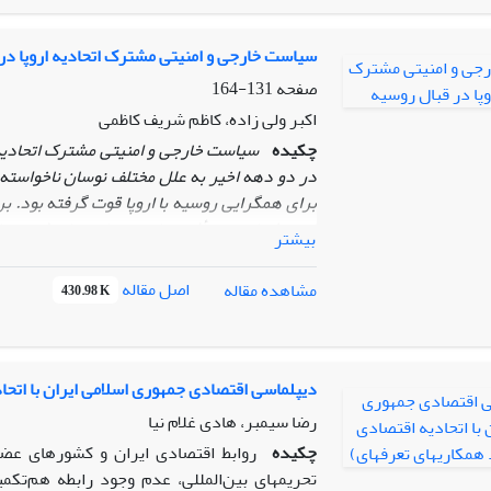
یافته‌های مقاله حکایت از آن دارند که تقویت حض
قرار می‌دهد. فرصت‌هایی مانند گسترش همکاری‌های
سیاست خارجی و امنیتی مشترک اتحادیه اروپا در
میان متصور است، اما در قیاس با تهدیدهای مطر
صفحه
131-164
ماهیت حضور داعش در سوریه و افغانستان به‌نظ
اکبر ولی زاده، کاظم شریف کاظمی
سوریه باشد.
چکیده
سیاست خارجی و امنیتی مشترک اتحادیه ا
در دو دهه اخیر به علل مختلف نوسان ناخواسته،
برای همگرایی روسیه با اروپا قوت گرفته بود. ب
از حیث تاریخی، تأثیر منابع هنجاری- ارزشی متن
بیشتر
بودن مصوبات اتحادیه اروپا در حوزه سیاست خار
اجرای تصمیمات، شرایط سیاسی، نظامی و امنیتی
اصل مقاله
مشاهده مقاله
430.98 K
انرژی است. نظر به مفاهیم مذکور پرسش
مقال
قبال روسیه بعد از سال 2000 دارای تغییر و نوسان جدی بوده است؟»
مشترک اتحادیه اروپا از یک‌سو، تحت‌فشار ملاحظ
تحت تأثیر عدم‌انسجام عملی در این حوزه میان ا
دیپلماسی اقتصادی جمهوری اسلامی ایران با اتحادیه اقتصا
روسیه به‌منظور رفع نگرانی‌های منطقه‌ای خود
رضا سیمبر، هادی غلام نیا
اتحادیه اروپا در قبال روسیه گردیده است. روش 
چکیده
تحریم‎های بین‌المللی، عدم وجود رابطه هم‌