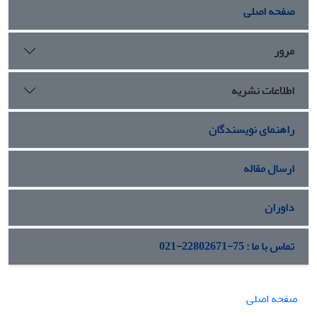
صفحه اصلی
مرور
اطلاعات نشریه
راهنمای نویسندگان
ارسال مقاله
داوران
تماس با ما : 75-22802671-021
صفحه اصلی