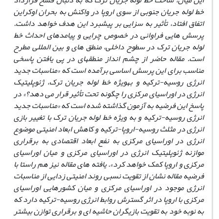
این میان، ساخت خط ‏لوله جریان ترک که به ‏دنبال فسخ قرارداد
خط‏ لوله جریان جنوبی از سوی اروپا در واکنش به بحران اوکراین
اتفاق افتاد، تأثیر به‏ سزایی بر پیشبرد این هدف خواهد داشت.
پرسش‏ هایی فراوانی در خصوص چرایی و پیامدهای احداث خط‏
لوله جریان ترک در سطوح داخلی، منطق ه‏ای و بین‏ المللی مطرح
است. مقاله حاضر از چشم ‏انداز منطقه‏ای در پی یافتن پاسخی
مناسب برای این پرسش اساسی برآمده است که «مناسبات جدید
انرژی روسیه-ترکیه و به‏ویژه خط‏ لوله جریان ترک، ژئوپلیتیک
انرژی در اوراسیای مرکزی را چگونه تحت تأثیر قرار می‏ دهد؟» در
پاسخ این فرضیه به آزمون گذاشته شده است که «مناسبات جدید
انرژی روسیه-ترکیه و به‏ ویژه خط‏ لوله جریان ترک با تغییر بازی
انرژی در مثلث روسیه-اروپا-ترکیه و کاهش ابعاد امنیتی موضوع
انرژی در اوراسیای مرکزی به ‏نفع ابعاد اقتصادی به برقراری
موازنه ژئوپلیتیک انرژی در اوراسیای مرکزی و میان اوراسیای
مرکزی و اروپا کمک خواهد کرد». یافته‏ های مقاله نیز هم ‏راستا با
فرضیه مقاله نشان از تقویت نسبی روند امنیتی‏ زدایی از مناسبات
انرژی موجود در اوراسیای مرکزی و میان کشورهایی اوراسیای
مرکزی با اروپا در اثر گسترش روابط انرژی روسیه-ترکیه دارد که
به نوبه خود به تقویت بازیگران حاشیه‏ ای و برقراری توازن بیشتر