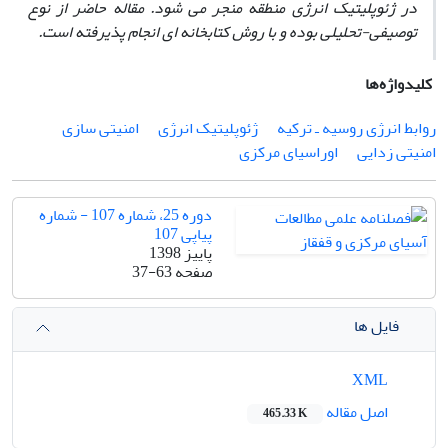
در ژئوپلیتیک انرژی منطقه منجر می‏ شود. مقاله حاضر از نوع
توصیفی-تحلیلی بوده و با روش کتابخانه‏ ای انجام پذیرفته ‏است.
کلیدواژه‌ها
روابط انرژی روسیه ـ ترکیه
ژئوپلیتیک انرژی
امنیتی‏ سازی
امنیتی ‏زدایی
اوراسیای مرکزی
دوره 25، شماره 107 - شماره
پیاپی 107
پاییز 1398
صفحه
37-63
فایل ها
XML
اصل مقاله
465.33 K