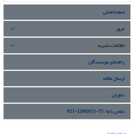
صفحه اصلی
مرور
اطلاعات نشریه
راهنمای نویسندگان
ارسال مقاله
داوران
تماس با ما : 75-22802671-021
صفحه اصلی