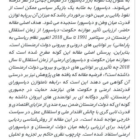
به‏ عنوان یک نمونه بارز دیاسپورا در مقیاس جهانی در نظر گرفته
می‌شوند. دیاسپورا به ‏مثابه یک بازیگر سیاسی ممکن است از
نفوذ بالایی بر میهن خود برخوردار باشد که میزان آن برپایه توازن
قدرت میان وطن و دیاسپورا سنجیده می‏ شود. هدف اصلی مقاله
حاضر، ارزیابی تأثیر موازنه حکومت-دیاسپورا از زمان استقلال
ارمنستان در سپتامبر 1991 تا سال 2018 (تغییر نظام ریاستی به
پارلمانی) بر توانایی ‏های درونی و بیرونی دولت ارمنستان است.
بنابراین، پرسش اصلی مقاله این گونه مطرح شده است که
«موازنه میان حکومت و دیاسپورای ارمنی از زمان استقلال تا سال
2018 چه تأثیری بر توانایی‏ های درونی و بیرونی دولت ارمنستان
داشته است؟» فرضیه مقاله که یافته‏ های پژوهش نیز بر درستی
آن گواهی می‏ دهند این است که «رابطه نامتوازن دیاسپورای
قدرتمند ارمنی و حکومت‏ های نیازمند حمایت در جمهوری
ارمنستان، تأثیر دوگانه‏ ای بر توانمندی‏ های ایروان داشته به‏
گونه ‏ای که دولت ارمنستان ضمن بهره ‏مندی از مزایای اقتصادی و
قدرت لابی‏ گری با چالش اقتدار ملی و استقلال عمل در سیاست
خارجی مواجه شده است». در این مقاله از روش‌شناسی ردیابی
فرایند برای ارزیابی رابطه میان دولت ارمنستان و دیاسپورای
ارمنی استفاد شده است. چارچوب نظری حاکم بر تجزیه ‏و تحلیل