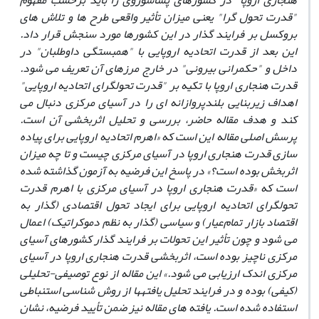
هنجاری اروپا
"
در کشورهای پساشوروی را باید برحسب مفهوم
"قدرت تحول‏ گرا" یعنی میزان تأثیر واقعی طرح ‏ها و تلاش ‏های
بروکسل بر فرایند گذار در این کشورها مورد سنجش قرار داد.
این بعد از قدرت اتحادیه اروپایی با
"
همبستگی داوطلبان
"
در
داخل و
"
حکمرانی بیرونی
"
در خارج مرزهای آن تعریف ‏می‏ شود.
قدرت هنجاری اروپا با تکیه بر
"
قدرت تحول‏گرای اتحادیه اروپایی
"
اهداف زیربنایی بلندپروازانه‏ ای را در آسیای مرکزی دنبال می‏
کند و هدف مقاله حاضر، بررسی و تحلیل اثربخشی آن است.
پرسش اصلی مقاله این است که «اهرم اتحادیه اروپایی برای پیاده
‏سازی قدرت هنجاری اروپا در آسیای مرکزی چیست و تا چه میزان
اثربخش بوده‏ است؟» در پاسخ این فرضیه به آزمون گذاشته شده
است که «قدرت هنجاری اروپا در آسیای مرکزی با اهرم قدرت
تحول‏گرای اتحادیه اروپایی برای ایجاد تحول اقتصادی (گذار به
اقتصاد بازار تمام‌عیار) و سیاسی (گذار به نظم دموکراتیک) اعمال
می‏ شود و چون تأثیر این تحولات بر فرایند گذار کشورهای آسیای
مرکزی ناچیز بوده است، اثربخشی قدرت هنجاری اروپا در آسیای
مرکزی اندک ارزیابی می‏ شود.» این مقاله از نوع توصیفی-تحلیلی
(کیفی) بوده و در فرایند تحلیل یافته‏ها از روش ‏شناسی استنباطی
استفاده شده است. یافته ‏های مقاله نیز ضمن تأیید فرضیه، نشان