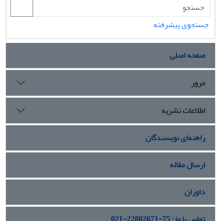
جستجوی پیشرفته
صفحه اصلی
مرور
اطلاعات نشریه
راهنمای نویسندگان
ارسال مقاله
داوران
تماس با ما : 75-22802671-021