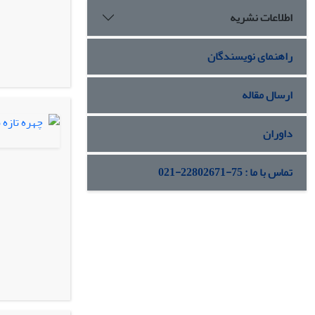
اطلاعات نشریه
راهنمای نویسندگان
ارسال مقاله
داوران
تماس با ما : 75-22802671-021