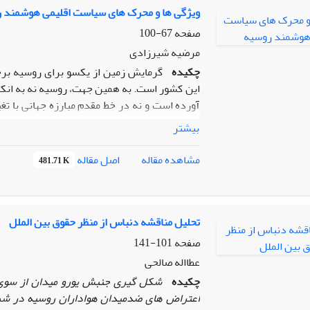
شکاف در دو سوی مقاله حاضر از نوع کیفی بود
ویژگی‏ ها و محرک ‏های سیاست اقلیمی هوشمند 
پذیرفته و پایه های نظری آن بر نظریه بازدارند
صفحه
67-100
نظری حذف متغیرهای مداخله گر، بر پایه یافته های
مرضیه شیرزادی
چکیده
گرمایش زمین از یک‏سو برای روسیه برخ
این کشور است. به همین جهت، روسیه نه به انکار
آورده است و نه در خط مقدم مبارزه جهانی با تغ
اصلی سیاست اقلیمی هوشمند روسیه و کشف دلا
بیشتر
پرسش مقاله این است که «ویژگی اصلی سیاست
هستند؟» مقاله حاضر از نوع کتابخانه ‏ای بود
اصل مقاله
مشاهده مقاله
481.71 K
چارچوب مفهومی سیاست اقلیمی هوشمند تدوین شد
که ویژگی اصلی سیاست اقلیمی هوشمند روسیه این
پدیده تغییر اقلیم همراه شده است تا از مزایای آ
ظرفیت ‏های انرژی برگشت‏ پذیر، محافظت از دار
تحلیل مناقشه دنباس از منظر حقوق بین ‏‏الملل
وقوع بلایای طبیعی و حفظ تعادل فصلی، محرک‏های
صفحه
101-141
‏ترین محرک سیاست روسیه در همراهی با پدیده 
عطااله صالحی
طبیعی شمالگان، ایجاد مسیرهای جدید کشتی‏ران
چکیده
مناطق سردسیر شمال روسیه و افزایش وسعت زمین
اعتراض‏ های ضدمیدان هواداران روسیه در شرق 