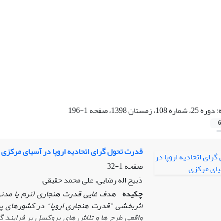
:
دوره 25، شماره 108، زمستان 1398، صفحه 1-196
6
قدرت تحول‏ گرای اتحادیه اروپا در آسیای مرکزی
صفحه
1-32
ذبیح اله رضایی، علی محمد حقیقی
چکیده
هدف غایی قدرت هنجاری (نرم یا مدنی)، 
اثربخشی
"
قدرت هنجاری اروپا
"
در کشورهای پسا
واقعی طرح ‏ها و تلاش ‏های بروکسل بر فرایند 