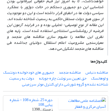
خواهدداشت». تا به امروز نیز فهم حقوقی غیرقانونی‏ بودن
شناسایی این دو جمهوری دست‏کم در حالت دوژور با عملکرد
سیاسی دولت ‏ها در انطباق قرار داشته ‏است و این دو موجودیت
از سوی هیچ دولت مستقل حاکمی به ‏رسمیت شناخته ‏نشده ‏اند.
این مقاله از نوع توصیفی- تحلیلی بوده و در فرایند آزمون این
فرضیه از روش‏شناسی استنتاجی استفاده شده ‏است. پایه ‏های
نظری این مطالعه را مفهوم ‏سازی مناقشه ‏های منجمد و
معیارسنجی مشروعیت اعلام استقلال دولت‏های جداشده طی
مناقشه ‏های منجمد تشکیل‏ می ‏دهد.
کلیدواژه‌ها
مناقشه دنباس
مناقشه منجمد
جمهوری‏ های خودخوانده دونتسک
و لوهانسک
حق تعیین سرنوشت چاره ‏جویانه
دولت به‏ رسمیت
شناخته‏ نشده و گروه شورشی دارای کنترل موثر سرزمینی
دوره 25، شماره 108 - شماره
پیاپی 108
زمستان 1398