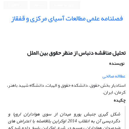
ورود به سامانه
ثبت نام
English
فصلنامه علمی مطالعات آسیای مرکزی و قفقاز
تحلیل مناقشه دنباس از منظر حقوق بین ‏‏الملل
نویسنده
عطااله صالحی
استادیار بخش حقوق، دانشکده حقوق و الهیات، دانشگاه شهید باهنر،
کرمان، ایران.
چکیده
شکل ‏گیری جنبش یورو میدان از سوی هواداران اروپا و
دگردیسی آن به انقلاب 2014 اوکراین بلافاصله با اعتراض‏ های
ضدمیدان هواداران روسیه در شرق اوکراین پاسخ داده‏ شد که