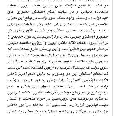
در ادامه به‏ سوی خواسته ‏های جدایی ‏طلبانه، بروز مناقشه
مسلحانه دنباس و در نهایت اعلام استقلال جمهوری‏ های
خودخوانده دونتسک و لوهانسک سوق ‏یافت. در واقع این بحران
علاوه بر تحریک احساسات و پویایی‏ های چهار مناقشه سرزمینی
منجمد پیشین در فضای پساشوروی شامل ناگورنو-قره‏باغ،
جمهوری اوستیای جنوبی، آبخازیا و ترانس‌نیستریا، مورد جدیدی را
بر آنها افزود. هدف مقاله حاضر، تبیین و ارزیابی مناقشه دنباس
از منظر حقوق بین ‏الملل است و این پرسش مطرح شده ‏است که
«موضع رژیم حقوقی بین ‏المللی در قبال مشروعیت اعلام استقلال
جمهوری‏ های دونتسک و لوهانسک و قانونی‏بودن شناسایی آنها از
سوی دولت‏ ها چیست؟» فرضیه به ‏آزمون گذاشته ‏شده این است
که «اعلام استقلال این دو جمهوری به ‏دلیل عدم احراز ناحقی
حکومت اوکراین، فقدان شرایط توسل به حق تعیین سرنوشت
چاره‏ جویانه، نقض اصول متعدد حقوق بین ‏الملل و عدم
برخورداری از معیارهای دولت‏ بودگی فاقد مشروعیت است و چون
به‏ مثابه موجودیت‏ های تروریستی در حوزه صلاحیت و اقتدار
دولت اوکراین قراردارند، شناسایی آنها مداخله در امور داخلی
این کشور و غیرقانونی بوده و مسئولیت بین ‏المللی به‏ دنبال