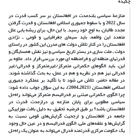
چکیده
منازعة سیاسی بلندمدت در افغانستان بر سر کسب قدرت در
سال 2022 و با سقوط جمهوری اسلامی افغانستان و قدرت گرفتن
مجدد طالبان، به اوج خود رسید. با این حال، برای ریشه‏ یابی علل
متعدد این واقعه، باید سیمای جغرافیایی و قومی ـ نژادی
افغانستان را در کنار تلاش دولت ‏های مدرن این کشور در راستای
دولت ـ ملت ‏سازی در بستر تاریخ سیاسی و نیز نقش همسایگان و
قدرت‏های منطقه‏ ای و فرامنطقه ‏ای مورد بررسی قرار داد. علاوه بر
این، باید الگوهای حکمرانی متمرکز/غیرمتمرکز و فدرالی/غیر
فدرالی نیز هم در نظریه و هم در عمل، به بحث گذاشته شوند.
در مقاله‏ حاضر، تلاش می‏ شود تا با تأکید بر عملکرد جمهوری
اسلامی افغانستان (2021ـ2004)، به این سؤال جواب داده شود:
چرا الگوی حکمرانی مبتنی بر فدرالیسم متمرکز می‌تواند راه‌حل
سیاسی مطلوبی برای پایان منازعه ‏ی درازمدت قدرت در
افغانستان باشد؟ بر طبق فرضیه‏ تحقیق
،
به دلیل بافت موزاییکی
جامعه در افغانستان و ارجحیت گرایش‌های قومی نسبت به
گرایش‌ها و علقه‌های ملی، الگوی فدرالیسم و در عین حال وجود
یک حکومت مرکزی قدرتمند فدرال می‌تواند به عنوان یک راه‌حل