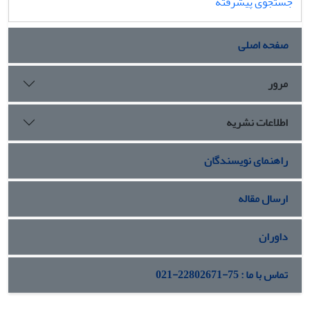
جستجوی پیشرفته
صفحه اصلی
مرور
اطلاعات نشریه
راهنمای نویسندگان
ارسال مقاله
داوران
تماس با ما : 75-22802671-021