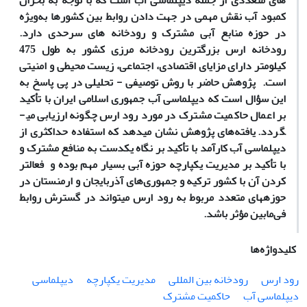
های متعددی از جمله دیپلماسی آب است که با توجه به
بحران
کمبود آب نقش مهمی در جهت دادن روابط بین کشورها به‌ویژه
در حوزه منابع آبی مشترک و رودخانه ­های سرحدی دارد.
رودخانه ارس بزرگ­ترین رودخانه مرز
ی
کشور به طول 475
کیلومتر دارای مزایای اقتصادی، اجتماعی، زیست محیطی و امنیتی
است.
پژوهش حاضر با روش توصیفی - تحلیلی در پی پاسخ به
این سؤال است که
دیپلماسی آب جمهوری اسلامی ایران با تأکید
بر اعمال حاکمیت مشترک در مورد رود ارس چگونه ارزیابی می­
گردد.
یافته‌های پژوهش نشان می­دهد که
استفاده حداکثری از
دیپلماسی آب کارآمد با تأکید بر نگاه یک­دست به منافع مشترک و
با تأکید بر مدیریت یکپارچه حوزه آبی بسیار مهم بوده و فعال­تر
کردن آن با کشور ترکیه و جمهوری‌های آذربایجان و ارمنستان در
حوزه­های متعدد مربوط به رود ارس می­تواند در گسترش روابط
فی‌مابین مؤثر باشد
.
کلیدواژه‌ها
رود ارس
رودخانه بین المللی
مدیریت یکپارچه
دیپلماسی
دیپلماسی آب
حاکمیت مشترک