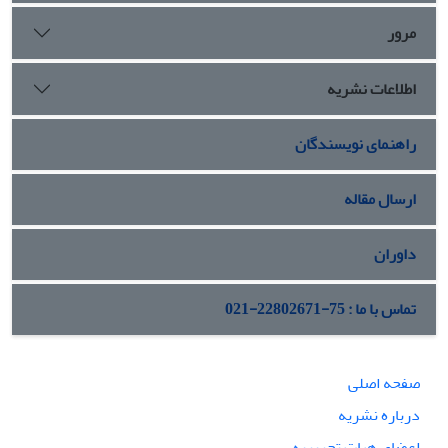
مرور
اطلاعات نشریه
راهنمای نویسندگان
ارسال مقاله
داوران
تماس با ما : 75-22802671-021
صفحه اصلی
درباره نشریه
اعضای هیات تحریریه