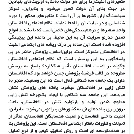
متغیرهای امنیت‌زدا برای هر دولت به‌مثابه اولویت‌های بنیادین
در جهت بقای آن دولت تصور می‌شود و بنابراین، تمرکز
سیاست‌گذاران کشورها بر آن است تا متغیرهای مذکور را مورد
شناسایی و در نهایت آن را امحا نمایند. نظام اجتماعی افغانستان
واجد متغیرها و درهم‌تنیدگی‌های خاصی است که با تشدید امواج
تمدن مدرنو سرایت آن به این محیط، بر دامنه این پیچیدگی
افزوده شده است. این مقاله بر درک ریشه­ های اجتماعی امنیت
در افغانستان متمرکز است. براین‌اساس، پژوهش حاضر در پی
پاسخگویی به این پرسش است که نظام اجتماعی افغانستان
چگونه بر امنیت افغانستان تأثیر می­گذارد؟ پاسخ به پرسش
مطروحه در قالب فرضیۀ پژوهش چنین خواهد بود که افغانستان
دارای یک جامعه سه ­شکافی فعال است که این وضعیت، منجر به
تنش ­زایی در افغانستان می­شود. یافته ­های پژوهش نشان
می‌دهد، این جامعه سه شکافی با ایجاد یک‌چرخه تنش ­زایی
مداوم، ضمن تولید و بازتولید تنش در افغانستان، باعث
برون‌ریزی پیامدهای آن به کشورهای پیرامونی می‌شود؛ بنابراین،
امنیت داخلی افغانستان و امنیت همسایگان افغانستان، متأثر از
تحولات و تطورات بافتار اجتماعی افغانستان است. این پژوهش بنا
بر هدف،توسعه ­ای است و روش تحقیق، کیفی و از نوع تحلیل