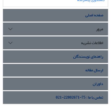
صفحه اصلی
مرور
اطلاعات نشریه
راهنمای نویسندگان
ارسال مقاله
داوران
تماس با ما : 75-22802671-021