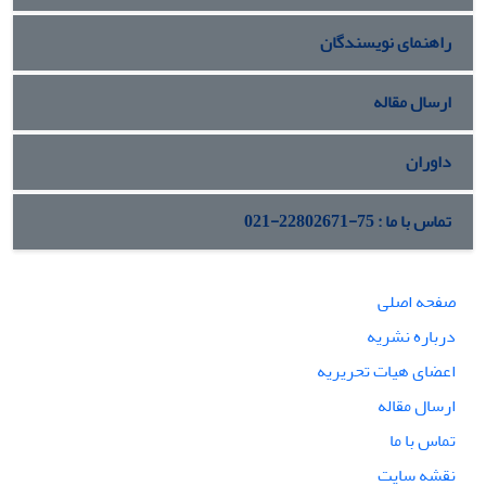
راهنمای نویسندگان
ارسال مقاله
داوران
تماس با ما : 75-22802671-021
صفحه اصلی
درباره نشریه
اعضای هیات تحریریه
ارسال مقاله
تماس با ما
نقشه سایت