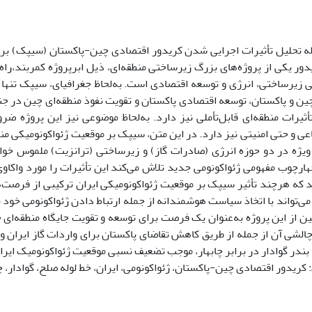
ه تحلیل تأثیرات اجرایی شدن کریدور اقتصادی چین-پاکستان (سیپک) بر 
ور یکی از پروژه‌های بزرگ زیرساختی منطقه‌ای، ذیل ابرپروژه کمربند،را
 زیرساختی، انرژی و توسعه اقتصادی است. به‌لحاظ جغرافیای، سیپک تنها 
چین و پاکستان، توسعه اقتصادی پاکستان و تقویت نفوذ منطقه‌ای چین در 
تأثیرات منطقه‌ای قابل‌تأملی نیز دارد. به‌لحاظ موضوعی نیز این پروژه ضر
ی و حتی امنیتی نیز دارد. در این متن، سیپک بر موقعیت ژئواکونومیکی منطق
یژه در دو حوزه انرژی (صادرات گاز) و زیرساختی (ترانزیت) ملموس خواه
هارچوب مفهومی ژئواکونومی جدید تلاش می‌کند این تأثیرات را مورد واکاوی 
 که هرچند تأثیر سیپک بر موقعیت ژئواکونومیکی ایران ترکیبی از فرصت‌ها
ی‌تواند با اتخاذ سیاست‌ هوشمندانه از جمله ارتباط دادن ژئواکونومی خود
ین از این پروژه به‌عنوان یک فرصت برای توسعه و تقویت جایگاه منطقه‌ای خ
چالشی آن از جمله از طریق کاهش تقاضای پاکستان برای واردات گاز ایران و 
بندر گوادار در برابر چابهار، موجب تضعیف نسبی موقعیت ژئواکونومیک ایر
 کریدور اقتصادی چین-پاکستان، ژئواکونومی، ایران، خط لوله صلح، گوادار، چا