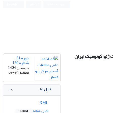
ورود به سامانه
ثبت نام
English
 ژئواکونومیک ایران
دوره 31،
شماره 130
تابستان 1404
صفحه
69-94
فایل ها
XML
اصل مقاله
1.28 M