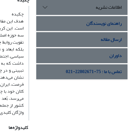
چکیده
اطلاعات نشریه
چکیده
هدف این مقال
راهنمای نویسندگان
است. این کرید
سه حوزه اصلی
ارسال مقاله
تقویت روابط 
بلکه ابعاد و 
داوران
سیاسی، اجتماع
داشت که به و
تبیینی و در چ
تماس با ما : 75-22802671-021
نشان می‌دهند
فرصت، ایران م
کلان خود با چ
می‌رسد، بُعد 
کشور از جمله 
واژگان کلیدی:
کلیدواژه‌ها