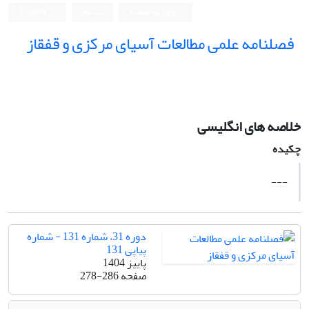
ورود به سامانه
ثبت نام
English
فصلنامه علمی مطالعات آسیای مرکزی و قفقاز
خلاصه های انگلیسی
چکیده
---
دوره 31، شماره 131 - شماره
پیاپی 131
پاییز 1404
صفحه
278-286