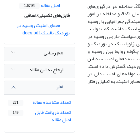
اصل مقاله
از زمان جنگ روسیه با گرجستان در سال 2008، الحاق شبه جزیره کریمه در سال 2014، مداخله در درگیری‌های
1.67 M
سوریه در تقابل مستقیم با منافع غرب، تهاجم به بخش‌های شرقی اوکراین در 24 فوریه سال 2022 و مداخله در امور
فایل‌های تکمیلی/اضافی
سبندگی جغرافیایی با روسیه
معمای امنیت روسیه در
پلیتیک داشته که «دولت-
نوردیک بالتیک.docx.pdf
های سیاست خارجی روسیه در
ای ژئوپلیتیک در نوردیک و
چگونه روابط بین روسیه و
هم رسانی
 به معمای امنیت، به این
و نوردیک گسترش داده است.
ارجاع به این مقاله
 مولفه‌های امنیت ملی در
مای امنیت، به تحلیل رفتار
آمار
تعداد مشاهده مقاله
271
تعداد دریافت فایل
149
اصل مقاله