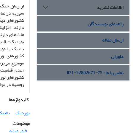
اطلاعات نشریه
کشورهای دیگر 
راهنمای نویسندگان
دارند، افزای
ملت‌های دارن
ارسال مقاله
نوردیک-بالتی
بالتیک را مو
کشورهای نورد
داوران
موضوع می‌پرد
«عدم قطعیت»،
تماس با ما : 75-22802671-021
کشورهای نوردی
روسیه در مواج
کلیدواژه‌ها
نوردیک
بالتی
موضوعات
خاور میانه