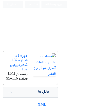
ورود به سامانه
ثبت نام
English
دوره 31،
شماره 132 -
شماره پیاپی
132
زمستان 1404
صفحه
95-116
فایل ها
XML